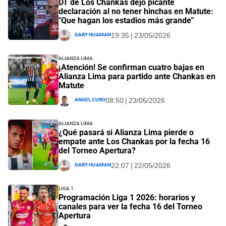
DT de Los Chankas dejó picante
declaración al no tener hinchas en Matute:
"Que hagan los estadios más grande"
Gary Huaman
19:35 | 23/05/2026
Alianza Lima
¡Atención! Se confirman cuatro bajas en
Alianza Lima para partido ante Chankas en
Matute
Angel Curo
08:50 | 23/05/2026
Alianza Lima
¿Qué pasará si Alianza Lima pierde o
empate ante Los Chankas por la fecha 16
del Torneo Apertura?
Gary Huaman
22:07 | 22/05/2026
Liga 1
Programación Liga 1 2026: horarios y
canales para ver la fecha 16 del Torneo
Apertura