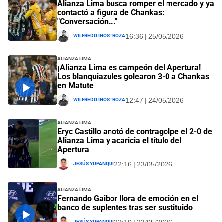
Alianza Lima busca romper el mercado y ya
contactó a figura de Chankas:
"Conversación..."
Wilfredo Inostroza
16:36 | 25/05/2026
Alianza Lima
¡Alianza Lima es campeón del Apertura!
Los blanquiazules golearon 3-0 a Chankas
en Matute
Wilfredo Inostroza
12:47 | 24/05/2026
Alianza Lima
Eryc Castillo anotó de contragolpe el 2-0 de
Alianza Lima y acaricia el título del
Apertura
Jesús Yupanqui
22:16 | 23/05/2026
Alianza Lima
Fernando Gaibor llora de emoción en el
banco de suplentes tras ser sustituido
Jesús Yupanqui