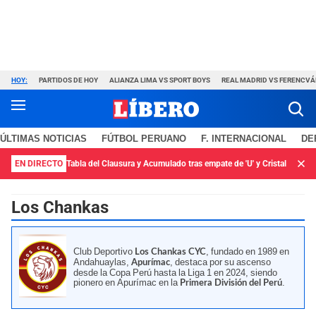
HOY:
PARTIDOS DE HOY
ALIANZA LIMA VS SPORT BOYS
REAL MADRID VS FERENCV
ÚLTIMAS NOTICIAS
FÚTBOL PERUANO
F. INTERNACIONAL
DE
EN DIRECTO
Tabla del Clausura y Acumulado tras empate de 'U' y Cristal
Los Chankas
Club Deportivo
, fundado en 1989 en
Los Chankas CYC
Andahuaylas,
, destaca por su ascenso
Apurímac
desde la Copa Perú hasta la Liga 1 en 2024, siendo
pionero en Apurímac en la
.
Primera División del Perú