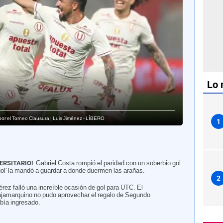
Lo 
 por el Torneo Clausura | Luis Jiménez - LÍBERO
1
ERSITARIO!
Gabriel Costa rompió el paridad con un soberbio gol
bigol' la mandó a guardar a donde duermen las arañas.
2
ez falló una increíble ocasión de gol para UTC. El
jamarquino no pudo aprovechar el regalo de Segundo
abía ingresado.