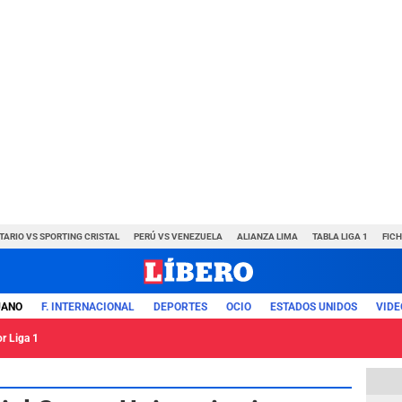
TARIO VS SPORTING CRISTAL
PERÚ VS VENEZUELA
ALIANZA LIMA
TABLA LIGA 1
FIC
UANO
F. INTERNACIONAL
DEPORTES
OCIO
ESTADOS UNIDOS
VIDE
or Liga 1