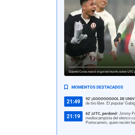
Gabriel Costa marcó el gol del triunfo sobre UTC
MOMENTOS DESTACADOS
92' ¡GOOOOOOOOL DE UNIV
21:49
de tiro libre. El popular 'Ga
62' ¡UTC, perdonó!
Jimmy Pér
21:19
mediocampista del elenco ca
Portocarrero, quien recién h