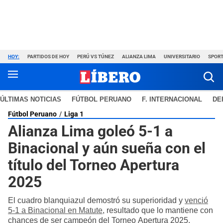
HOY:
PARTIDOS DE HOY
PERÚ VS TÚNEZ
ALIANZA LIMA
UNIVERSITARIO
SPORT
ÚLTIMAS NOTICIAS
FÚTBOL PERUANO
F. INTERNACIONAL
DE
Fútbol Peruano
Liga 1
Alianza Lima goleó 5-1 a
Binacional y aún sueña con el
título del Torneo Apertura
2025
El cuadro blanquiazul demostró su superioridad y
venció
5-1 a Binacional en Matute
, resultado que lo mantiene con
chances de ser campeón del Torneo Apertura 2025.