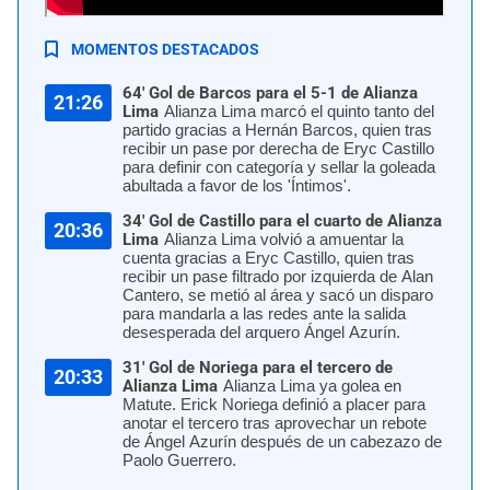
Apertura 2025. | Foto: Carlos Félix / URPI-LR
MOMENTOS DESTACADOS
64' Gol de Barcos para el 5-1 de Alianza
21:26
Lima
Alianza Lima marcó el quinto tanto del
partido gracias a Hernán Barcos, quien tras
recibir un pase por derecha de Eryc Castillo
para definir con categoría y sellar la goleada
abultada a favor de los 'Íntimos'.
34' Gol de Castillo para el cuarto de Alianza
20:36
Lima
Alianza Lima volvió a amuentar la
cuenta gracias a Eryc Castillo, quien tras
recibir un pase filtrado por izquierda de Alan
Cantero, se metió al área y sacó un disparo
para mandarla a las redes ante la salida
desesperada del arquero Ángel Azurín.
31' Gol de Noriega para el tercero de
20:33
Alianza Lima
Alianza Lima ya golea en
Matute. Erick Noriega definió a placer para
anotar el tercero tras aprovechar un rebote
de Ángel Azurín después de un cabezazo de
Paolo Guerrero.