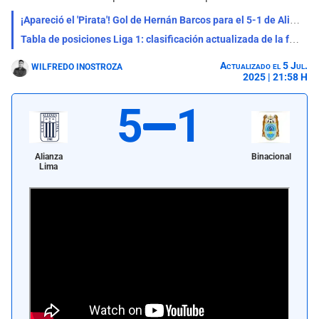
¡Apareció el 'Pirata'! Gol de Hernán Barcos para el 5-1 de Alianza Lima ante Binacional - VIDEO
Tabla de posiciones Liga 1: clasificación actualizada de la fecha 18 del Torneo Apertura
Actualizado el 5 Jul.
WILFREDO INOSTROZA
2025 | 21:58 H
5
1
Alianza
Binacional
Lima
Alianza Lima venció por goleada a Binacional en Matute por el Torneo