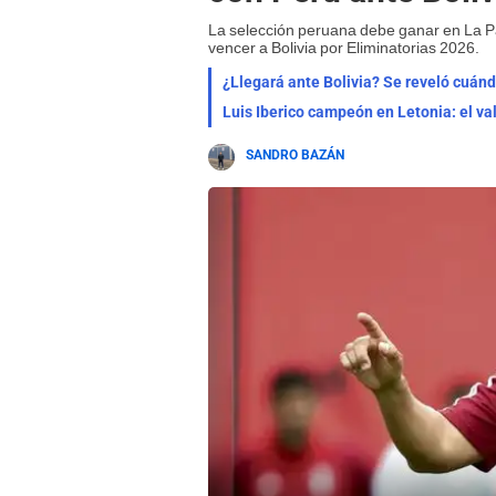
La selección peruana debe ganar en La Paz
vencer a Bolivia por Eliminatorias 2026.
¿Llegará ante Bolivia? Se reveló cuánd
Luis Iberico campeón en Letonia: el valo
SANDRO BAZÁN