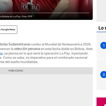
a Bolivia en La Paz. Foto: FPF
Lo 
n Google News
rumbo al Mundial de Norteamérica 2026,
atorias Sudamericanas
1
 vencer la
en esta fecha doble es Bolivia. Ante
selección peruana
so
, ya piensa en lo que será la operación La Paz, inyectando
os. Como se sabe, es imperativo para el combinado nacional
arse del sueño mundialista.
2