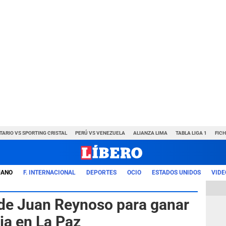
TARIO VS SPORTING CRISTAL
PERÚ VS VENEZUELA
ALIANZA LIMA
TABLA LIGA 1
FIC
UANO
F. INTERNACIONAL
DEPORTES
OCIO
ESTADOS UNIDOS
VIDE
' de Juan Reynoso para ganar
ia en La Paz