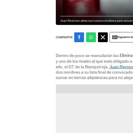
Juan Reynoso alista sus nuevos nombres para vencer 
Siguenos e
COMPARTIR
Dentro de poco se reanudarán las
Elimin
y uno de los rivales al que está obligado a
ello, el DT de la Blanquirroja,
Juan Reyno
dos nombres a su lista final de convocad
sumar en tierras altiplánicas para no alej