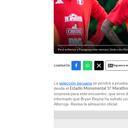
Perú enfrenta a Paraguay este viernes | Selección Pe
Siguenos e
COMPARTIR
La
selección peruana
se pondrá a prueba 
desde el
Estadio Monumental 'U' Maratho
sorpresa para este encuentro, que sirve 
informado que Bryan Reyna ha sufrido una 
Albirroja. Revisa la alineación oficial.