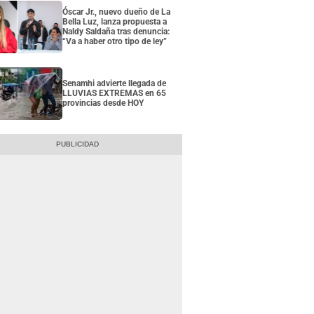
Óscar Jr., nuevo dueño de La
Bella Luz, lanza propuesta a
Naldy Saldaña tras denuncia:
“Va a haber otro tipo de ley”
Senamhi advierte llegada de
LLUVIAS EXTREMAS en 65
provincias desde HOY