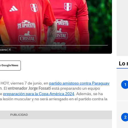
ruana | X
Lo 
n Google News
HOY, viernes 7 de junio, en
partido amistoso contra Paraguay
1
. El
está preparando un equipo
n
entrenador Jorge Fossati
de
preparación para la Copa América 2024
. Además, se ha
lesión muscular y no será arriesgado en el partido contra la
2