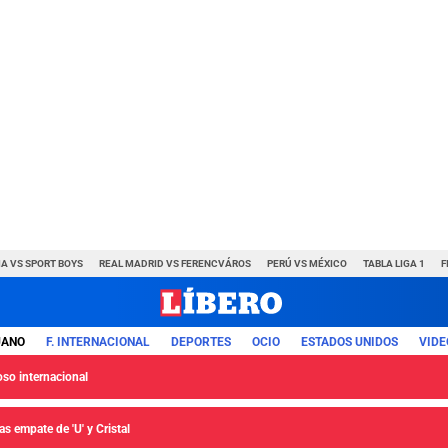
A VS SPORT BOYS
REAL MADRID VS FERENCVÁROS
PERÚ VS MÉXICO
TABLA LIGA 1
F
UANO
F. INTERNACIONAL
DEPORTES
OCIO
ESTADOS UNIDOS
VIDE
so internacional
s empate de 'U' y Cristal