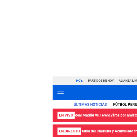
HOY:
PARTIDOS DE HOY
ALIANZA LIM
ÚLTIMAS NOTICIAS
FÚTBOL PER
EN VIVO
Real Madrid vs Ferencváros por amisto
EN DIRECTO
Tabla del Clausura y Acumulado tra