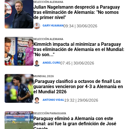
Selección Alemana
Julian Nagelsmann despreció a Paraguay
tras eliminación de Alemania: "No somos
de primer nivel"
Gary Huaman
09:34 | 30/06/2026
Selección Alemana
Kimmich impacta al minimizar a Paraguay
tras eliminación de Alemania en el Mundial:
"No son..."
Angel Curo
07:45 | 30/06/2026
Mundial 2026
¡Paraguay clasificó a octavos de final! Los
guaraníes vencieron por 4-3 a Alemania en
el Mundial 2026
Antonio Vidal
19:32 | 29/06/2026
Selección Paraguaya
Paraguay eliminó a Alemania con este
penal: así fue la gran definición de José
Canale