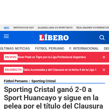
HOY:
PARTIDOS DE HOY
ALIANZA LIMA VS SPORT BOYS
REAL MADRID VS FERENCV
ÚLTIMAS NOTICIAS
FÚTBOL PERUANO
F. INTERNACIONAL
DE
EN VIVO
River Plate vs Tigre por la Liga Profesional Argentina
EN DIRECTO
Tabla Acumulada y del Clausura en la fecha 4 de la Liga 1
Fútbol Peruano
Sporting Cristal
Sporting Cristal ganó 2-0 a
Sport Huancayo y sigue en la
pelea por el título del Clausura