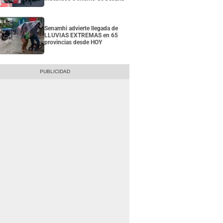
Senamhi advierte llegada de
LLUVIAS EXTREMAS en 65
provincias desde HOY