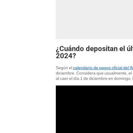
¿Cuándo depositan el ú
2024?
Según el
calendario de pagos oficial del 
diciembre. Considera que usualmente, el d
al caer el día 1 de diciembre en domingo, 