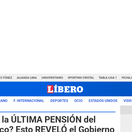
VS TÚNEZ
ALIANZA LIMA
UNIVERSITARIO
SPORTING CRISTAL
TABLA LIGA 1
FICHAJ
UANO
F. INTERNACIONAL
DEPORTES
OCIO
ESTADOS UNIDOS
VIDE
 la ÚLTIMA PENSIÓN del
co? Esto REVELÓ el Gobierno