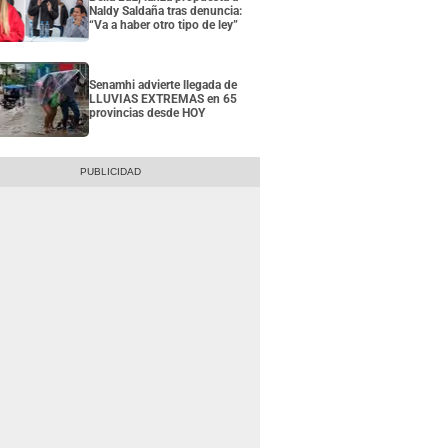
Naldy Saldaña tras denuncia:
“Va a haber otro tipo de ley”
Senamhi advierte llegada de
LLUVIAS EXTREMAS en 65
provincias desde HOY