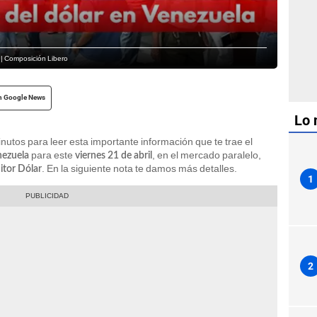
a | Composición Libero
n Google News
Lo 
nutos para leer esta importante información que te trae el
para este
, en el mercado paralelo,
nezuela
viernes 21 de abril
. En la siguiente nota te damos más detalles.
tor Dólar
1
2