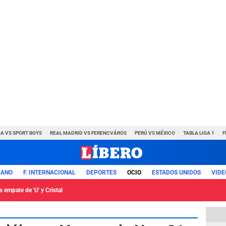
A VS SPORT BOYS
REAL MADRID VS FERENCVÁROS
PERÚ VS MÉXICO
TABLA LIGA 1
F
UANO
F. INTERNACIONAL
DEPORTES
OCIO
ESTADOS UNIDOS
VIDE
 empate de 'U' y Cristal