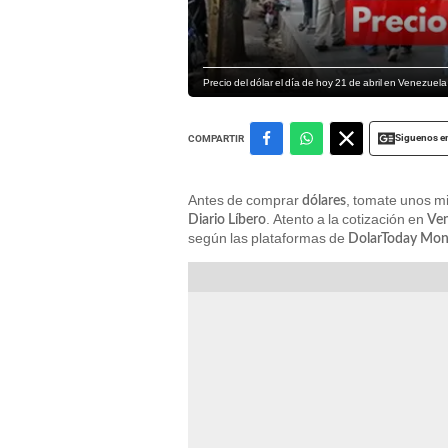
Precio del dólar el día de hoy 21 de abril en Venezuel
Siguenos e
COMPARTIR
Antes de comprar
, tomate unos mi
dólares
. Atento a la cotización en
Diario Líbero
Ve
según las plataformas de
DolarToday Moni