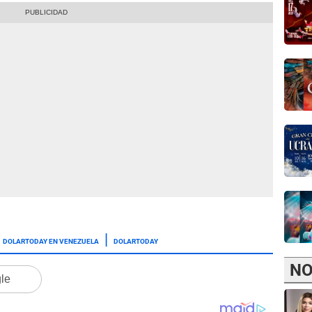
.
DOLARTODAY EN VENEZUELA
DOLARTODAY
NO
gle