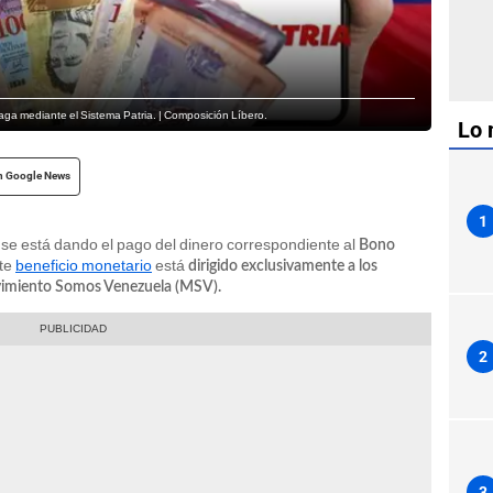
a mediante el Sistema Patria. | Composición Líbero.
Lo 
n Google News
1
, se está dando el pago del dinero correspondiente al
Bono
ste
beneficio monetario
está
dirigido exclusivamente a los
ovimiento Somos Venezuela (MSV).
2
3