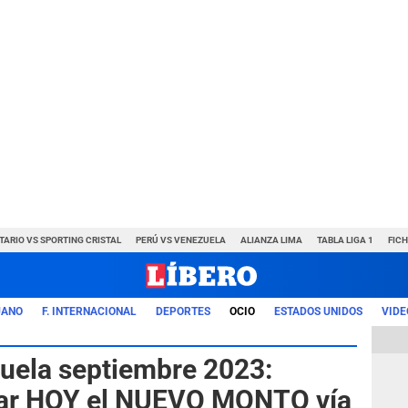
TARIO VS SPORTING CRISTAL
PERÚ VS VENEZUELA
ALIANZA LIMA
TABLA LIGA 1
FIC
UANO
F. INTERNACIONAL
DEPORTES
OCIO
ESTADOS UNIDOS
VIDE
ela septiembre 2023:
ar HOY el NUEVO MONTO vía