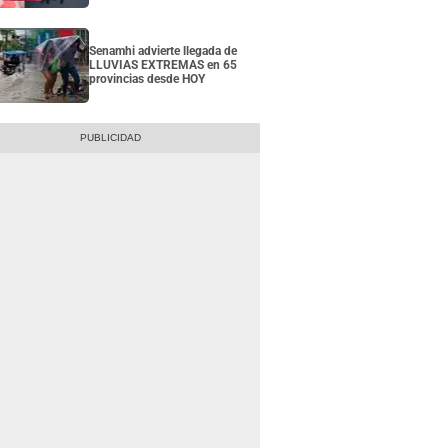
Senamhi advierte llegada de
LLUVIAS EXTREMAS en 65
provincias desde HOY