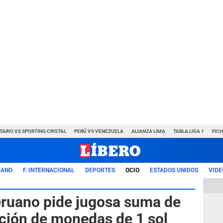
TARIO VS SPORTING CRISTAL
PERÚ VS VENEZUELA
ALIANZA LIMA
TABLA LIGA 1
FIC
UANO
F. INTERNACIONAL
DEPORTES
OCIO
ESTADOS UNIDOS
VIDE
Peruano pide jugosa suma de
cción de monedas de 1 sol