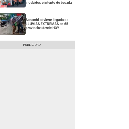
indebidos e intento de besarla
Senamhi advierte llegada de
LLUVIAS EXTREMAS en 65
provincias desde HOY