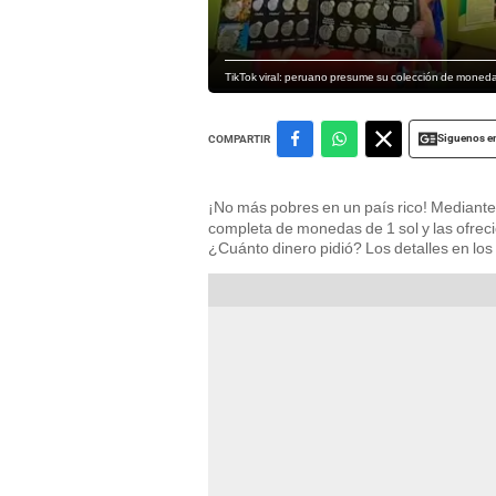
TikTok viral: peruano presume su colección de monedas
Siguenos e
COMPARTIR
¡No más pobres en un país rico! Mediant
completa de monedas de 1 sol y las ofrec
¿Cuánto dinero pidió? Los detalles en los