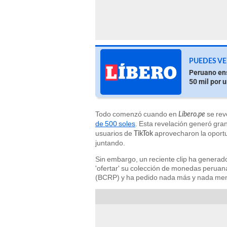
PUEDES VE
Peruano ens
50 mil por u
Todo comenzó cuando en
se rev
Líbero.pe
de 500 soles
. Esta revelación generó gra
usuarios de
aprovecharon la oportu
TikTok
juntando.
Sin embargo, un reciente clip ha generad
'ofertar' su colección de monedas perua
(BCRP) y ha pedido nada más y nada menos