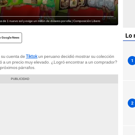
 de 1 nuevo sol y exige un millón de dólares por ella | Composición Libero
Lo 
n Google News
e su cuenta de
un peruano decidió mostrar su colección
Tiktok
1
ió a un precio muy elevado. ¿Logró encontrar a un comprador?
 próximos párrafos.
2