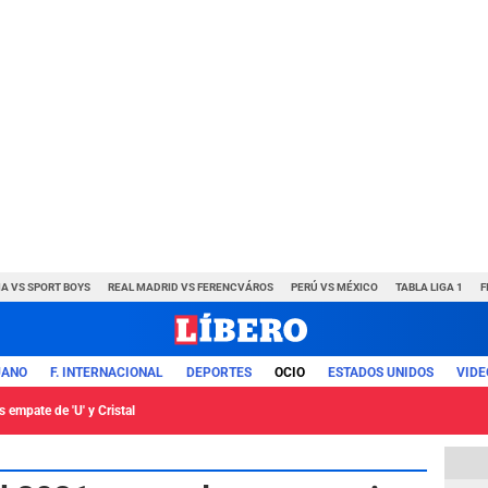
A VS SPORT BOYS
REAL MADRID VS FERENCVÁROS
PERÚ VS MÉXICO
TABLA LIGA 1
F
UANO
F. INTERNACIONAL
DEPORTES
OCIO
ESTADOS UNIDOS
VIDE
 empate de 'U' y Cristal