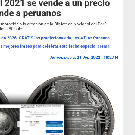
l 2021 se vende a un precio
nde a peruanos
oración a la creación de la Biblioteca Nacional del Perú.
los 280 soles.
Horóscopo de HOY, viernes 7 de agosto de 2026: GRATIS las predicciones de Josie Diez Canseco para tu signo
Las mejores frases para celebrar esta fecha especial crema
Actualizado el 21 Jul. 2022 | 18:27 H