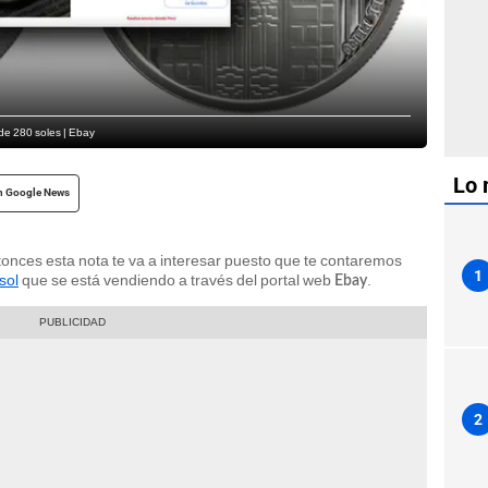
de 280 soles | Ebay
Lo 
n Google News
nces esta nota te va a interesar puesto que te contaremos
1
sol
que se está vendiendo a través del portal web
.
Ebay
2