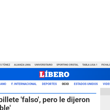
VS TÚNEZ
ALIANZA LIMA
UNIVERSITARIO
SPORTING CRISTAL
TABLA LIGA 1
FICHAJ
UANO
F. INTERNACIONAL
DEPORTES
OCIO
ESTADOS UNIDOS
VIDE
llete 'falso', pero le dijeron
ble'