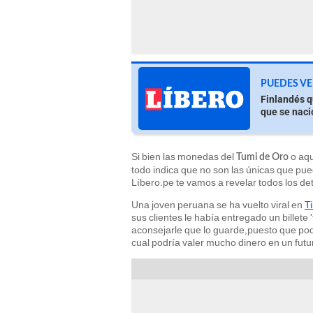
PUEDES VE
Finlandés q
que se naci
Si bien las monedas del
o aqu
Tumi de Oro
todo indica que no son las únicas que pu
Líbero.pe te vamos a revelar todos los det
Una joven peruana se ha vuelto viral en
T
sus clientes le había entregado un billete
aconsejarle que lo guarde,puesto que podr
cual podría valer mucho dinero en un futu