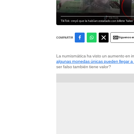
TikTok: creyó que la habían estafado con billete 'falso
Siguenos e
COMPARTIR
La numismática ha visto un aumento en in
algunas monedas únicas pueden llegar a a
ser falso también tiene valor?