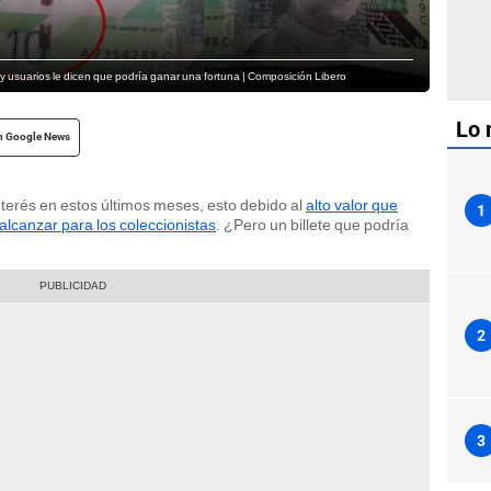
' y usuarios le dicen que podría ganar una fortuna | Composición Libero
Lo 
n Google News
terés en estos últimos meses, esto debido al
alto valor que
1
lcanzar para los coleccionistas
. ¿Pero un billete que podría
2
3