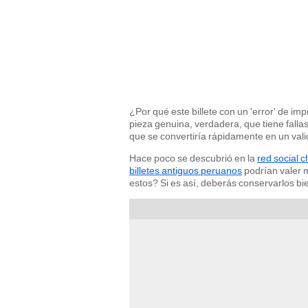
¿Por qué este billete con un 'error' de im
pieza genuina, verdadera, que tiene fallas
que se convertiría rápidamente en un valio
Hace poco se descubrió en la
red social c
billetes antiguos peruanos
podrían valer 
estos? Si es así, deberás conservarlos bi