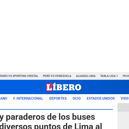
TARIO VS SPORTING CRISTAL
PERÚ VS VENEZUELA
ALIANZA LIMA
TABLA LIGA 1
FIC
UANO
F. INTERNACIONAL
DEPORTES
OCIO
ESTADOS UNIDOS
VIDE
 y paraderos de los buses
diversos puntos de Lima al