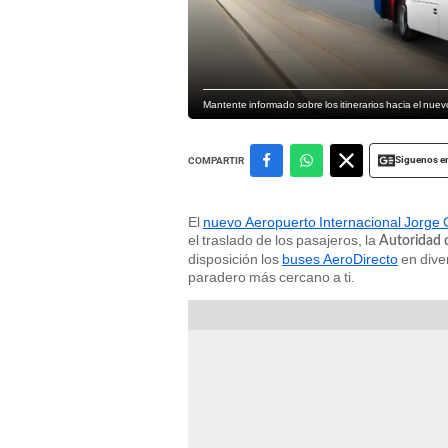
Mantente informado sobre los itinerarios hacia el nue
Siguenos e
COMPARTIR
El
nuevo Aeropuerto Internacional Jorge
el traslado de los pasajeros, la
Autoridad 
disposición los
buses AeroDirecto
en diver
paradero más cercano a ti.