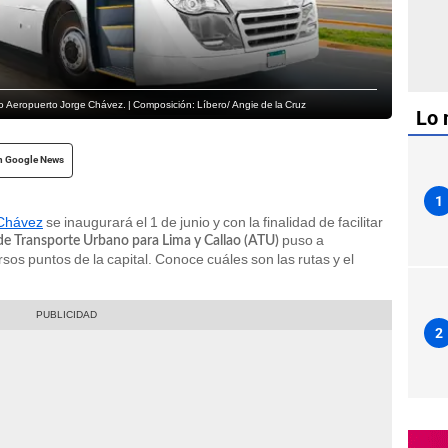
vo Aeropuerto Jorge Chávez. | Composición: Líbero/ Angie de la Cruz
Lo 
n Google News
1
 Chávez
se inaugurará el 1 de junio y con la finalidad de facilitar
puso a
de Transporte Urbano para Lima y Callao (ATU)
sos puntos de la capital. Conoce cuáles son las rutas y el
2