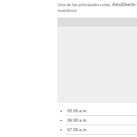
Una de las principales rutas,
AeroDirecto 
matutinos:
05:00 a.m.
06:00 a.m.
07:00 a.m.