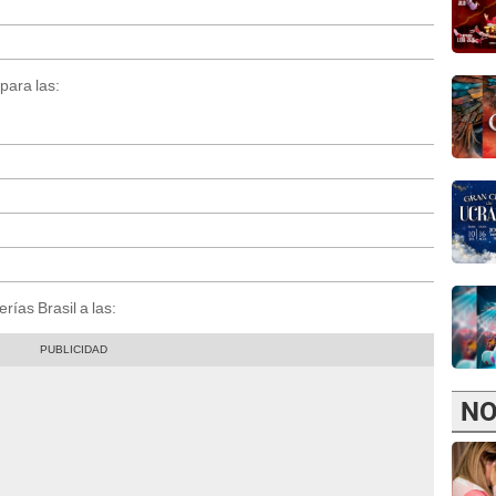
para las:
rías Brasil a las:
NO