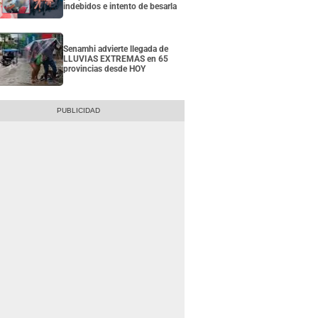
indebidos e intento de besarla
Senamhi advierte llegada de
LLUVIAS EXTREMAS en 65
provincias desde HOY