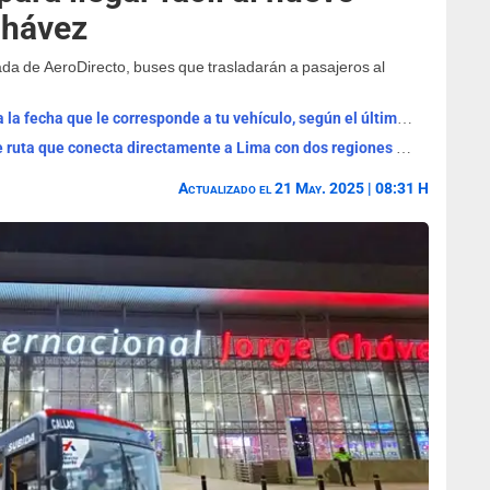
Chávez
gada de AeroDirecto, buses que trasladarán a pasajeros al
Cronograma de cambio de placa: revisa la fecha que le corresponde a tu vehículo, según el último dígito
MTC informa renovación de importante ruta que conecta directamente a Lima con dos regiones del Perú
Actualizado el 21 May. 2025 | 08:31 H