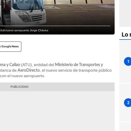
ácil al nuevo aeropuerto Jorge Chávez
Lo 
n Google News
1
(ATU), entidad del
ma y Callao
Ministerio de Transportes y
 blanca de
, el nuevo servicio de transporte público
AeroDirecto
 con el nuevo aeropuerto.
2