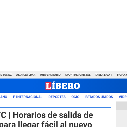
VS TÚNEZ
ALIANZA LIMA
UNIVERSITARIO
SPORTING CRISTAL
TABLA LIGA 1
FICHAJ
UANO
F. INTERNACIONAL
DEPORTES
OCIO
ESTADOS UNIDOS
VIDE
 | Horarios de salida de
ara llegar fácil al nuevo