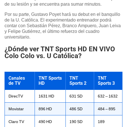
de su lesión y se encuentra para sumar minutos.
Por su parte, Gustavo Poyet hará su debut en el banquillo
de la U. Católica. El experimentado entrenador podrá
contar con Sebastián Pérez, Branco Ampuero, Juan Leiva
y Felipe Gutiérrez, el último refuerzo del cuadro
universitario.
¿Dónde ver TNT Sports HD EN VIVO
Colo Colo vs. U Católica?
Canales
TNT Sports
TNT
TNT
de TV
HD
Sports 2
Sports 3
DirecTV
1631 HD
631 SD
632 – 1632
Movistar
896 HD
486 SD
484 – 895
Claro TV
490 HD
190 SD
189