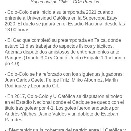
Supercopa de Chile – CDF Premium
- Colo-Colo dará inicio a su temporada 2021 cuando
enfrente a Universidad Católica en la Supercopa Easy
2020. El duelo se jugará en el Estadio Nacional desde las
18:00 horas.
- El Cacique completó su pretemporada en Talca, donde
estuvo 11 días trabajando aspectos físicos y tácticos.
Además disputó dos amistosos de entrenamientos ante
Rangers (Triunfo 3-0) y Curicó Unido (Empate 1-1 y triunfo
po 4-0).
- Colo-Colo se ha reforzado con los siguientes jugadores:
Juan Carlos Gaete, Felipe Fritz, Miiko Albornoz, Martín
Rodríguez y Leonardo Gil.
- En 2017, Colo-Colo y U Católica se disputaron el trofeo
en el Estadio Nacional donde el Cacique se quedó con el
título tras golear por 4-1. Los goles fueron anotados por
Andrés Vilches, Jaime Valdés y un doblete de Esteban
Paredes.
- ¡Bienvenidos a la cobertura del partido entre U Católica y