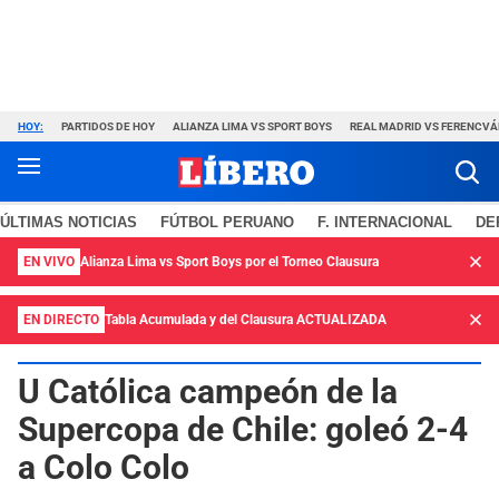
HOY:
PARTIDOS DE HOY
ALIANZA LIMA VS SPORT BOYS
REAL MADRID VS FERENCV
ÚLTIMAS NOTICIAS
FÚTBOL PERUANO
F. INTERNACIONAL
DE
EN VIVO
Alianza Lima vs Sport Boys por el Torneo Clausura
EN DIRECTO
Tabla Acumulada y del Clausura ACTUALIZADA
U Católica campeón de la
Supercopa de Chile: goleó 2-4
a Colo Colo