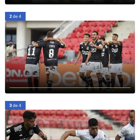
2
de 4
3
de 4