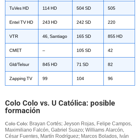
TuVes HD
114 HD
504 SD
505
Entel TV HD
243 HD
242 SD
220
VTR
46, Santiago
165 SD
855 HD
CMET
–
105 SD
42
Gld/Telsur
845 HD
71 SD
82
Zapping TV
99
104
96
Colo Colo vs. U Católica: posible
formación
: Brayan Cortés; Jeyson Rojas, Felipe Campos,
Colo Colo
Maximiliano Falcón, Gabriel Suazo; Williams Alarcón,
César Fuentes, Martín Rodríguez; Marcos Bolados, Iván