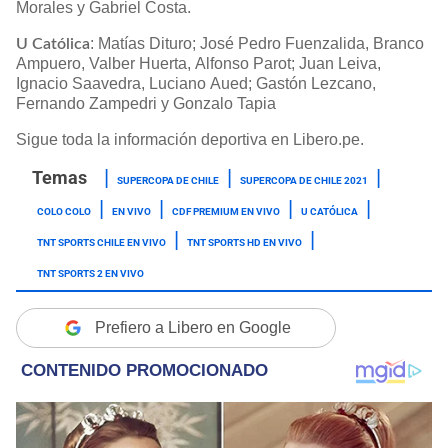
Morales y Gabriel Costa.
: Matías Dituro; José Pedro Fuenzalida, Branco
U Católica
Ampuero, Valber Huerta, Alfonso Parot; Juan Leiva,
Ignacio Saavedra, Luciano Aued; Gastón Lezcano,
Fernando Zampedri y Gonzalo Tapia
Sigue toda la información deportiva en Libero.pe.
SUPERCOPA DE CHILE
SUPERCOPA DE CHILE 2021
COLO COLO
EN VIVO
CDF PREMIUM EN VIVO
U CATÓLICA
TNT SPORTS CHILE EN VIVO
TNT SPORTS HD EN VIVO
TNT SPORTS 2 EN VIVO
Prefiero a Libero en Google