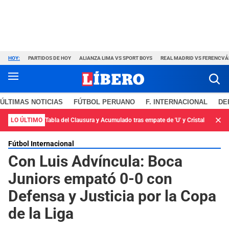
HOY:
PARTIDOS DE HOY
ALIANZA LIMA VS SPORT BOYS
REAL MADRID VS FERENCV
ÚLTIMAS NOTICIAS
FÚTBOL PERUANO
F. INTERNACIONAL
DE
LO ÚLTIMO
Tabla del Clausura y Acumulado tras empate de 'U' y Cristal
Fútbol Internacional
Con Luis Advíncula: Boca
Juniors empató 0-0 con
Defensa y Justicia por la Copa
de la Liga