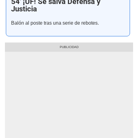
54' ¡UF! Se salva Defensa y
Justicia
Balón al poste tras una serie de rebotes.