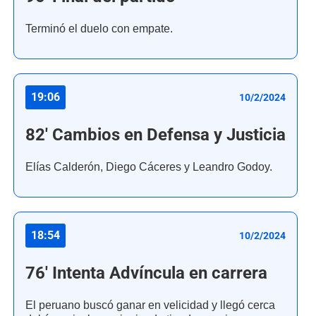
Terminó el duelo con empate.
19:06
10/2/2024
82' Cambios en Defensa y Justicia
Elías Calderón, Diego Cáceres y Leandro Godoy.
18:54
10/2/2024
76' Intenta Advíncula en carrera
El peruano buscó ganar en velicidad y llegó cerca