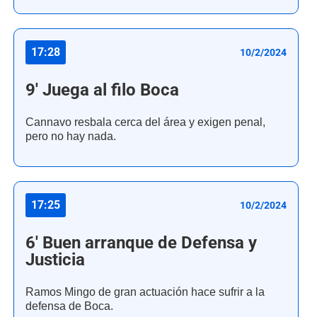
17:28
10/2/2024
9' Juega al filo Boca
Cannavo resbala cerca del área y exigen penal,
pero no hay nada.
17:25
10/2/2024
6' Buen arranque de Defensa y
Justicia
Ramos Mingo de gran actuación hace sufrir a la
defensa de Boca.