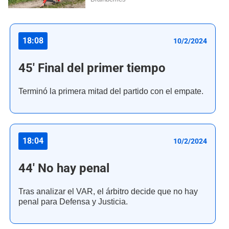
18:08
10/2/2024
45' Final del primer tiempo
Terminó la primera mitad del partido con el empate.
18:04
10/2/2024
44' No hay penal
Tras analizar el VAR, el árbitro decide que no hay
penal para Defensa y Justicia.