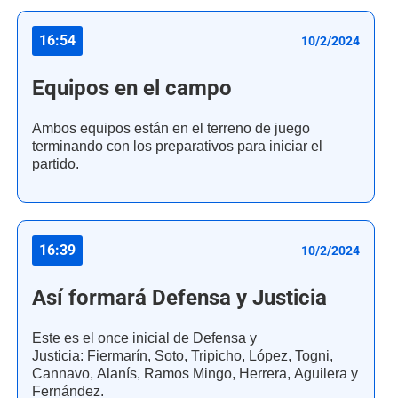
16:54
10/2/2024
Equipos en el campo
Ambos equipos están en el terreno de juego
terminando con los preparativos para iniciar el
partido.
16:39
10/2/2024
Así formará Defensa y Justicia
Este es el once inicial de Defensa y
Justicia: Fiermarín, Soto, Tripicho, López, Togni,
Cannavo, Alanís, Ramos Mingo, Herrera, Aguilera y
Fernández.