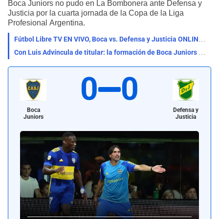
Boca Juniors no pudo en La Bombonera ante Defensa y
Justicia por la cuarta jornada de la Copa de la Liga
Profesional Argentina.
Fútbol Libre TV EN VIVO, Boca vs. Defensa y Justicia ONLINE GRATIS por Copa de la Liga
Con Luis Advíncula de titular: la formación de Boca Juniors para enfrentar a Defensa y Justicia
0
0
Boca
Defensa y
Juniors
Justicia