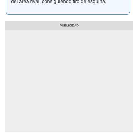
del área rival, consiguiendo tiro de esquina.