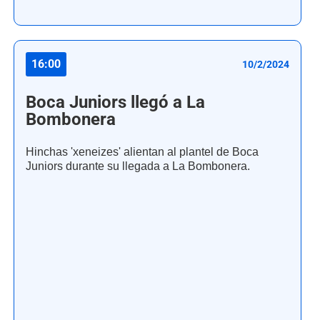
16:00
10/2/2024
Boca Juniors llegó a La
Bombonera
Hinchas 'xeneizes' alientan al plantel de Boca
Juniors durante su llegada a La Bombonera.