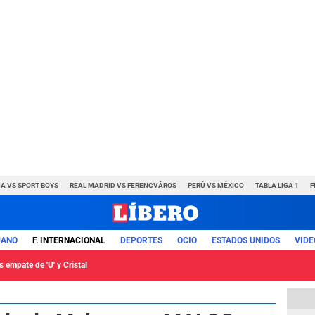
A VS SPORT BOYS
REAL MADRID VS FERENCVÁROS
PERÚ VS MÉXICO
TABLA LIGA 1
F
UANO
F. INTERNACIONAL
DEPORTES
OCIO
ESTADOS UNIDOS
VIDE
 empate de 'U' y Cristal