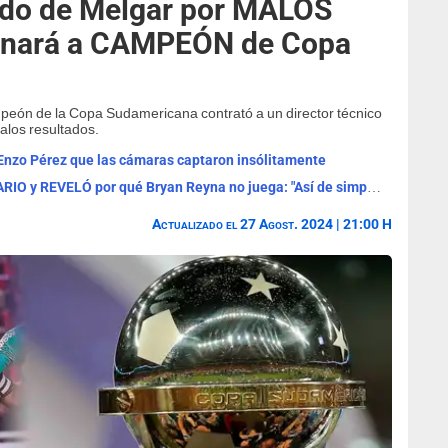
ido de Melgar por MALOS
nará a CAMPEÓN de Copa
peón de la Copa Sudamericana contrató a un director técnico
alos resultados.
Enzo Pérez que las cámaras captaron insólitamente
DT de Belgrano hizo FUERTE COMENTARIO y REVELÓ por qué Bryan Reyna no juega: "Así de simple"
Actualizado el 27 Agost. 2024 | 21:00 H