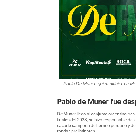
Pablo De Muner, quien dirigiera a Me
Pablo de Muner fue des
llega al conjunto argentino tras
De Muner
finales del 2023, se hizo responsable de 
sacarlo campeón del torneo peruano y de 
rondas preliminares.