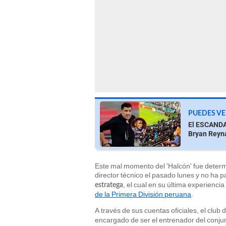
PUEDES VE
El ESCANDAL
Bryan Reyna
Este mal momento del 'Halcón' fue deter
director técnico el pasado lunes y no h
, el cual en su última experienci
estratega
de la Primera División peruana
.
A través de sus cuentas oficiales, el club
encargado de ser el entrenador del conju