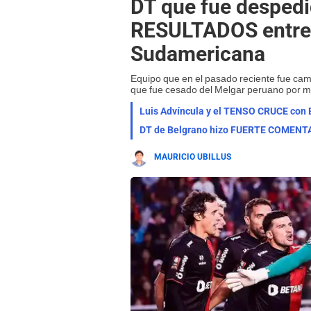
DT que fue desped
RESULTADOS entre
Sudamericana
Equipo que en el pasado reciente fue cam
que fue cesado del Melgar peruano por m
Luis Advíncula y el TENSO CRUCE con 
MAURICIO UBILLUS