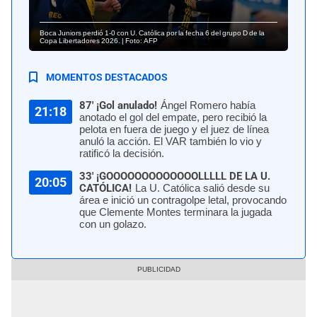
Boca Juniors perdió 1-0 con U. Católica por la fecha 6 del grupo D de la
Copa Libertadores 2026. | Foto: AFP
MOMENTOS DESTACADOS
87' ¡Gol anulado!
Ángel Romero había
21:18
anotado el gol del empate, pero recibió la
pelota en fuera de juego y el juez de línea
anuló la acción. El VAR también lo vio y
ratificó la decisión.
33' ¡GOOOOOOOOOOOOOLLLLL DE LA U.
20:05
CATÓLICA!
La U. Católica salió desde su
área e inició un contragolpe letal, provocando
que Clemente Montes terminara la jugada
con un golazo.