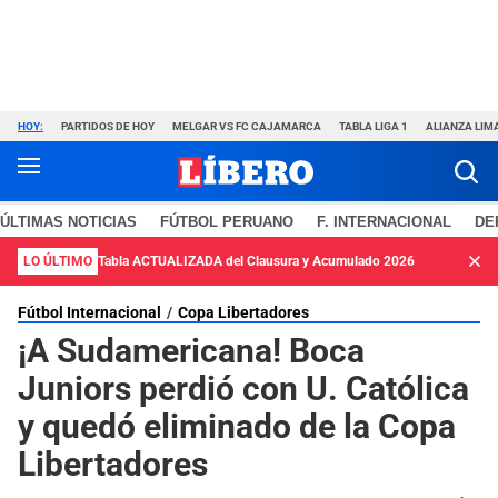
HOY:
PARTIDOS DE HOY
MELGAR VS FC CAJAMARCA
TABLA LIGA 1
ALIANZA LIM
ÚLTIMAS NOTICIAS
FÚTBOL PERUANO
F. INTERNACIONAL
DE
LO ÚLTIMO
Tabla ACTUALIZADA del Clausura y Acumulado 2026
Fútbol Internacional
Copa Libertadores
¡A Sudamericana! Boca
Juniors perdió con U. Católica
y quedó eliminado de la Copa
Libertadores