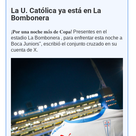
La U. Católica ya está en La
Bombonera
¡𝐏𝐨𝐫 𝐮𝐧𝐚 𝐧𝐨𝐜𝐡𝐞 𝐦á𝐬 𝐝𝐞 𝐂𝐨𝐩𝐚! Presentes en el
estadio La Bombonera , para enfrentar esta noche a
Boca Juniors", escribió el conjunto cruzado en su
cuenta de X.