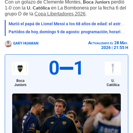
Con un golazo de Clemente Montes,
perdió
Boca Juniors
1-0 con la
en La Bombonera por la fecha 6 del
U. Católica
grupo D de la
Copa Libertadores 2026
.
Murió el papá de Lionel Messi a los 68 años de edad: el astro argentino está de luto
Partidos de hoy, domingo 9 de agosto: programación, horarios y canales para ver fútbol EN VIVO
Actualizado el 28 May.
GARY HUAMAN
2026 | 21:55 H
0
1
Boca
U.
Juniors
Católica