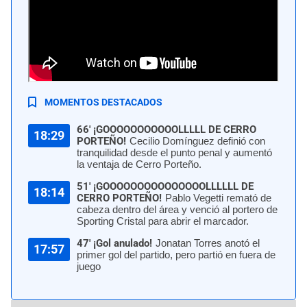
Sporting Cristal perdió 2-0 con Cerro Porteño por la fecha 6 del grupo F de
la Copa Libertadores 2026. | Foto: AFP
MOMENTOS DESTACADOS
66' ¡GOOOOOOOOOOOLLLLL DE CERRO
18:29
PORTEÑO!
Cecilio Domínguez definió con
tranquilidad desde el punto penal y aumentó
la ventaja de Cerro Porteño.
51' ¡GOOOOOOOOOOOOOOOLLLLLL DE
18:14
CERRO PORTEÑO!
Pablo Vegetti remató de
cabeza dentro del área y venció al portero de
Sporting Cristal para abrir el marcador.
47' ¡Gol anulado!
Jonatan Torres anotó el
17:57
primer gol del partido, pero partió en fuera de
juego