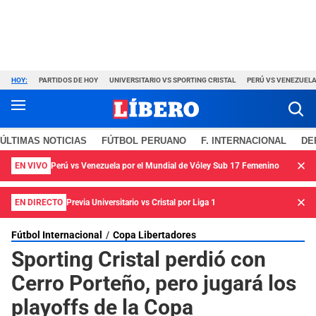
HOY:
PARTIDOS DE HOY
UNIVERSITARIO VS SPORTING CRISTAL
PERÚ VS VENEZUEL
ÚLTIMAS NOTICIAS
FÚTBOL PERUANO
F. INTERNACIONAL
DE
EN VIVO
Perú vs Venezuela por el Mundial de Vóley Sub 17 Femenino
EN DIRECTO
Previa Universitario vs Cristal por Liga 1
Fútbol Internacional
Copa Libertadores
Sporting Cristal perdió con
Cerro Porteño, pero jugará los
playoffs de la Copa