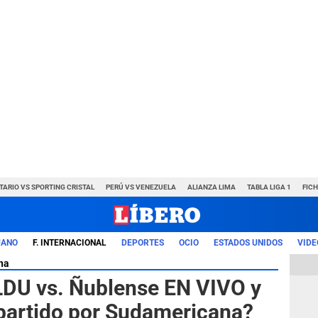
TARIO VS SPORTING CRISTAL
PERÚ VS VENEZUELA
ALIANZA LIMA
TABLA LIGA 1
FIC
UANO
F. INTERNACIONAL
DEPORTES
OCIO
ESTADOS UNIDOS
VIDE
na
LDU vs. Ñublense EN VIVO y
partido por Sudamericana?