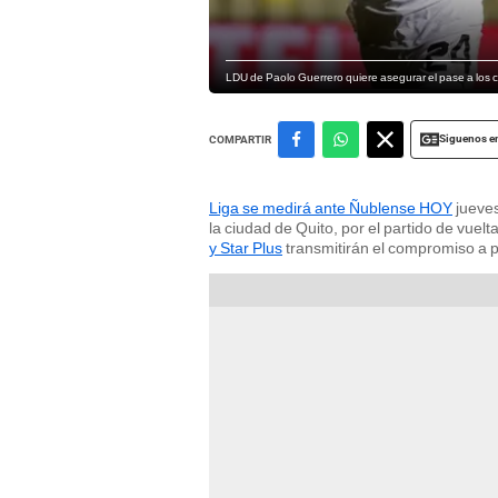
LDU de Paolo Guerrero quiere asegurar el pase a los c
Siguenos e
COMPARTIR
Liga se medirá ante Ñublense HOY
jueves
la ciudad de Quito, por el partido de vue
y Star Plus
transmitirán el compromiso a pa