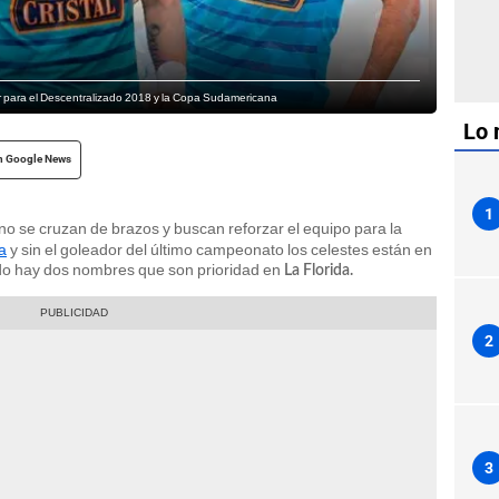
mar para el Descentralizado 2018 y la Copa Sudamericana
Lo 
n Google News
1
no se cruzan de brazos y buscan reforzar el equipo para la
la
y sin el goleador del último campeonato los celestes están en
ido hay dos nombres que son prioridad en
La Florida.
2
3