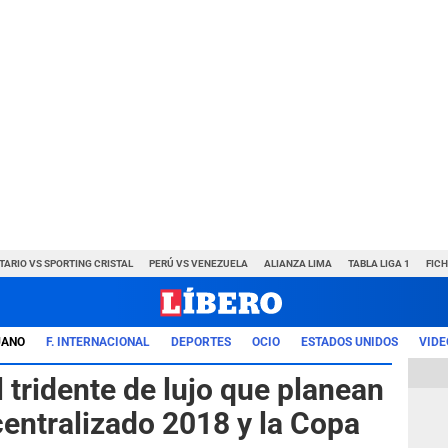
TARIO VS SPORTING CRISTAL
PERÚ VS VENEZUELA
ALIANZA LIMA
TABLA LIGA 1
FIC
UANO
F. INTERNACIONAL
DEPORTES
OCIO
ESTADOS UNIDOS
VIDE
l tridente de lujo que planean
centralizado 2018 y la Copa