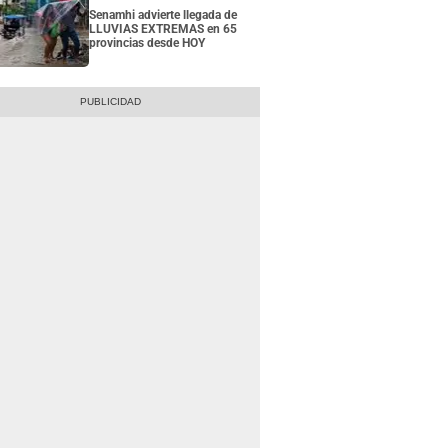
Senamhi advierte llegada de
LLUVIAS EXTREMAS en 65
provincias desde HOY