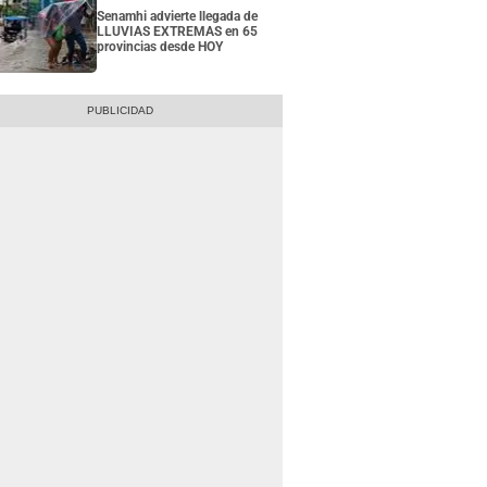
Senamhi advierte llegada de
LLUVIAS EXTREMAS en 65
provincias desde HOY