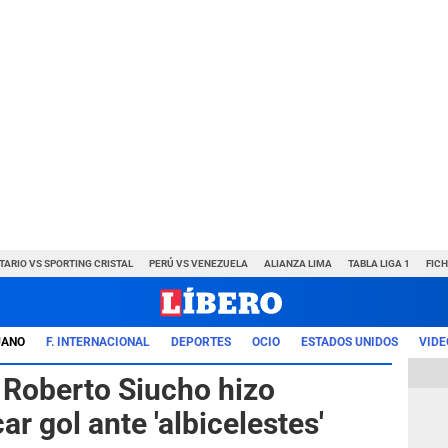
TARIO VS SPORTING CRISTAL
PERÚ VS VENEZUELA
ALIANZA LIMA
TABLA LIGA 1
FIC
UANO
F. INTERNACIONAL
DEPORTES
OCIO
ESTADOS UNIDOS
VIDE
: Roberto Siucho hizo
r gol ante 'albicelestes'