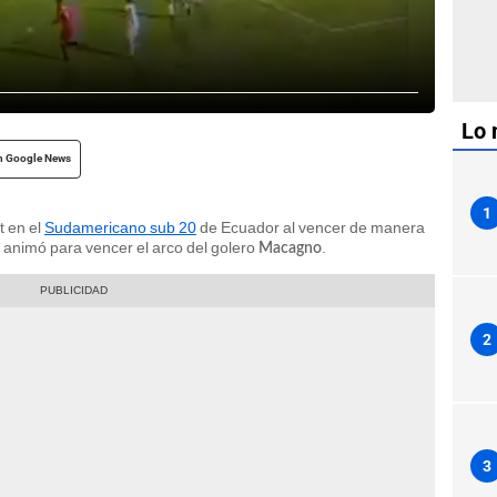
Lo 
n Google News
1
t en el
Sudamericano sub 20
de Ecuador al vencer de manera
 animó para vencer el arco del golero
.
Macagno
2
3