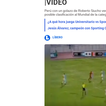
|VIDEO
Perú con un golazo de Roberto Siucho ven
posible clasificación al Mundial de la cate
¿A qué hora juega Universitario vs Spor
Jesús Álvarez, campeón con Sporting Cr
LÍBERO