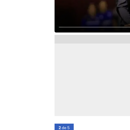
2
de 5