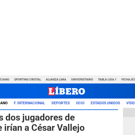
NCIANO
SPORTING CRISTAL
ALIANZA LIMA
UNIVERSITARIO
TABLA LIGA 1
FICHAJE
UANO
F. INTERNACIONAL
DEPORTES
OCIO
ESTADOS UNIDOS
VIDE
s dos jugadores de
 irían a César Vallejo