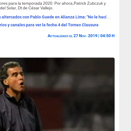
dores para la temporada 2020. Por ahora,Patrick Zubczuk y
l Solar, Dt de César Vallejo.
Federico Girotti reveló que tuvo fuertes altercados con Pablo Guede en Alianza Lima: "No le hacía caso"
rios y canales para ver la fecha 4 del Torneo Clausura
Actualizado el 27 Nov. 2019 | 04:50 H