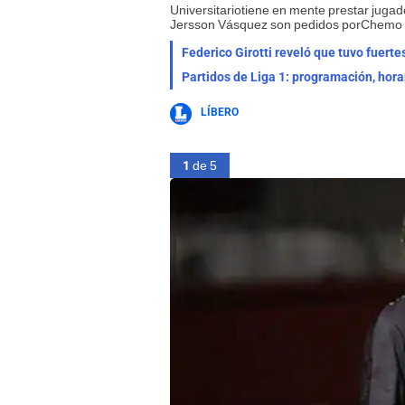
Universitariotiene en mente prestar juga
Jersson Vásquez son pedidos porChemo de
Partidos de Liga 1: programación, hora
LÍBERO
1
de 5