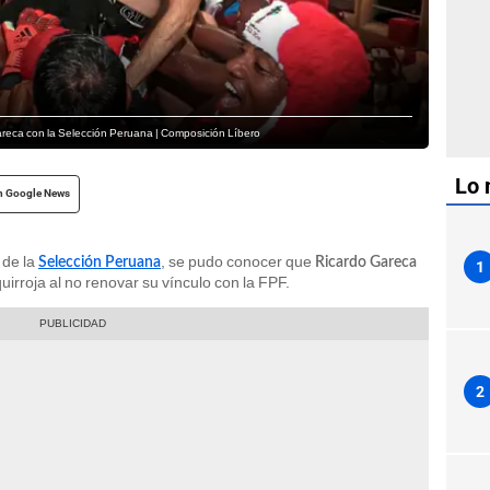
areca con la Selección Peruana | Composición Líbero
Lo 
n Google News
 de la
, se pudo conocer que
Selección Peruana
Ricardo Gareca
1
uirroja al no renovar su vínculo con la FPF.
2