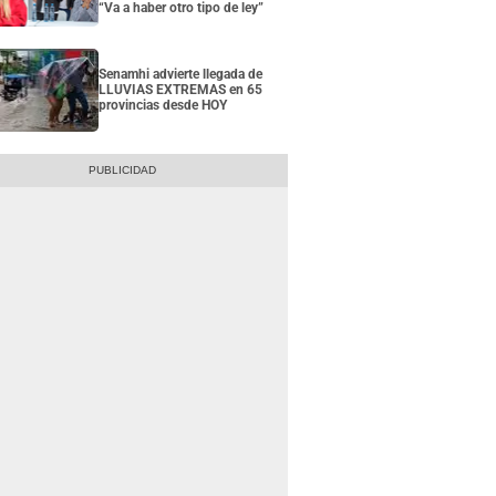
“Va a haber otro tipo de ley”
Senamhi advierte llegada de
LLUVIAS EXTREMAS en 65
provincias desde HOY