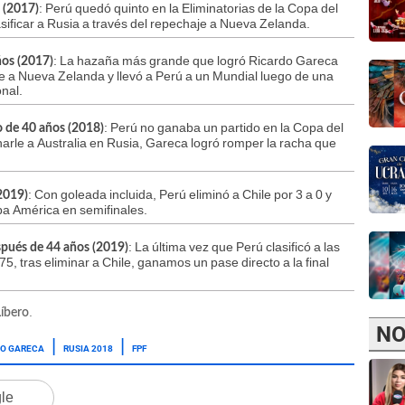
: Perú quedó quinto en la Eliminatorias de la Copa del
l (2017)
sificar a Rusia a través del repechaje a Nueva Zelanda.
: La hazaña más grande que logró Ricardo Gareca
ños (2017)
nte a Nueva Zelanda y llevó a Perú a un Mundial luego de una
onal.
: Perú no ganaba un partido en la Copa del
o de 40 años
(2018)
rle a Australia en Rusia, Gareca logró romper la racha que
: Con goleada incluida, Perú eliminó a Chile por 3 a 0 y
(2019)
opa América en semifinales.
: La última vez que Perú clasificó a las
espués de 44 años
(2019)
5, tras eliminar a Chile, ganamos un pase directo a la final
.
Líbero
NO
DO GARECA
RUSIA 2018
FPF
gle