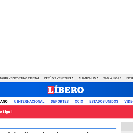
TARIO VS SPORTING CRISTAL
PERÚ VS VENEZUELA
ALIANZA LIMA
TABLA LIGA 1
FIC
UANO
F. INTERNACIONAL
DEPORTES
OCIO
ESTADOS UNIDOS
VIDE
or Liga 1