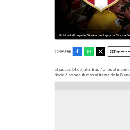
Un Mundial luego de 36 años: los logros de Ricardo G
Siguenos e
COMPARTIR
El jueves 14 de julio, tras 7 años al mando
decidió no seguir más al frente de la Blanq