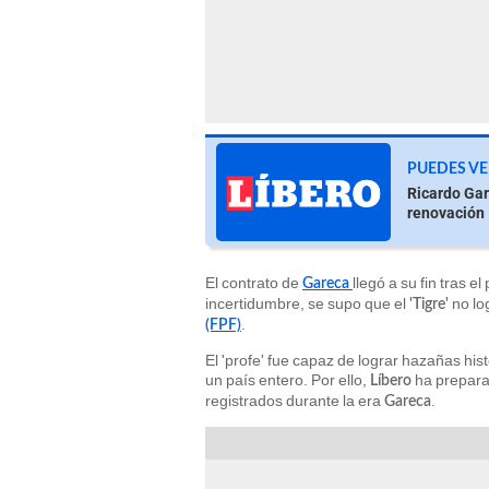
PUEDES VE
Ricardo Gar
renovación
El contrato de
llegó a su fin tras e
Gareca
incertidumbre, se supo que el
no lo
'Tigre'
.
(FPF)
El 'profe' fue capaz de lograr hazañas hi
un país entero. Por ello,
ha prepara
Líbero
registrados durante la era
.
Gareca