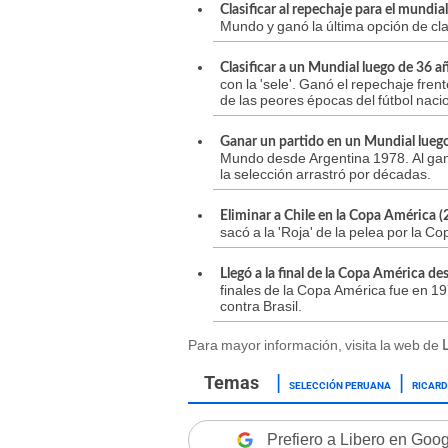
Clasificar al repechaje para el mundia
Mundo y ganó la última opción de cla
Clasificar a un Mundial luego de 36 a
con la 'sele'. Ganó el repechaje fre
de las peores épocas del fútbol naci
Ganar un partido en un Mundial lueg
Mundo desde Argentina 1978. Al gana
la selección arrastró por décadas.
Eliminar a Chile en la Copa América 
sacó a la 'Roja' de la pelea por la C
Llegó a la final de la Copa América d
finales de la Copa América fue en 197
contra Brasil.
Para mayor información, visita la web de
SELECCIÓN PERUANA
RICAR
Prefiero a Libero en Goo