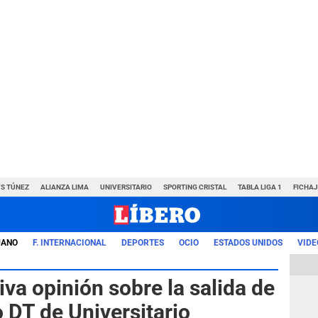
VS TÚNEZ
ALIANZA LIMA
UNIVERSITARIO
SPORTING CRISTAL
TABLA LIGA 1
FICHAJ
UANO
F. INTERNACIONAL
DEPORTES
OCIO
ESTADOS UNIDOS
VIDE
iva opinión sobre la salida de
 DT de Universitario