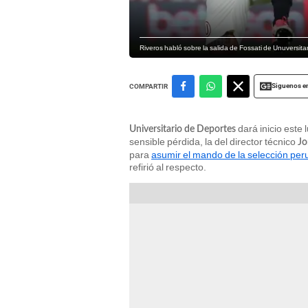
Riveros habló sobre la salida de Fossati de Unuversita
Siguenos e
COMPARTIR
dará inicio este
Universitario de Deportes
sensible pérdida, la del director técnico
Jo
para
asumir el mando de la selección pe
refirió al respecto.