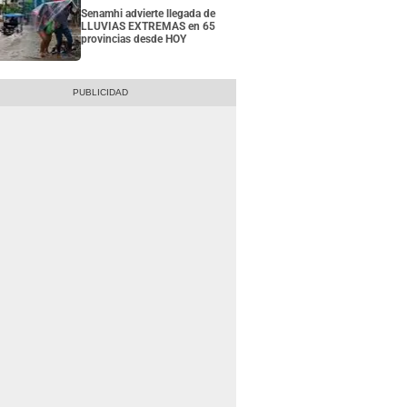
Senamhi advierte llegada de
LLUVIAS EXTREMAS en 65
provincias desde HOY