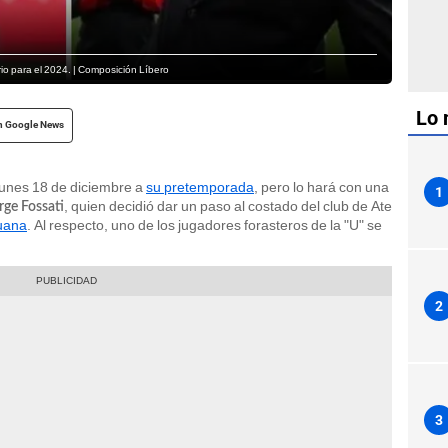
rio para el 2024. | Composición Líbero
Lo 
n Google News
 lunes 18 de diciembre a
su pretemporada
, pero lo hará con una
1
, quien decidió dar un paso al costado del club de Ate
rge Fossati
ruana
. Al respecto, uno de los jugadores forasteros de la "U" se
2
3