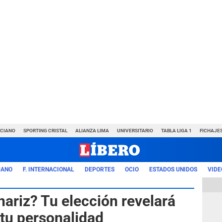
NCIANO
SPORTING CRISTAL
ALIANZA LIMA
UNIVERSITARIO
TABLA LIGA 1
FICHAJE
UANO
F. INTERNACIONAL
DEPORTES
OCIO
ESTADOS UNIDOS
VIDE
 nariz? Tu elección revelará
 tu personalidad