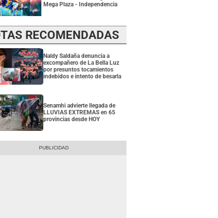
Mega Plaza - Independencia
TAS RECOMENDADAS
Naldy Saldaña denuncia a
excompañero de La Bella Luz
por presuntos tocamientos
indebidos e intento de besarla
Senamhi advierte llegada de
LLUVIAS EXTREMAS en 65
provincias desde HOY