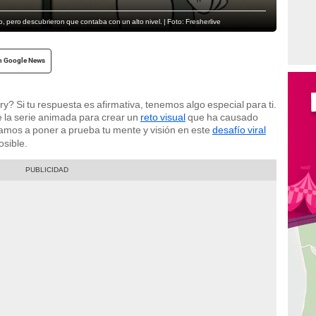
o, pero descubrieron que contaba con un alto nivel. | Foto: Fresherlive
n Google News
y? Si tu respuesta es afirmativa, tenemos algo especial para ti.
e la serie animada para crear un
reto visual
que ha causado
vitamos a poner a prueba tu mente y visión en este
desafío viral
osible.