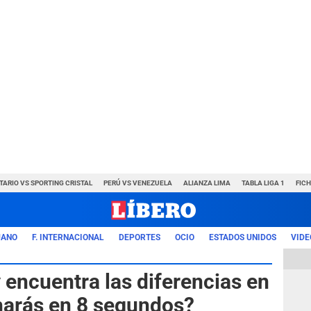
TARIO VS SPORTING CRISTAL
PERÚ VS VENEZUELA
ALIANZA LIMA
TABLA LIGA 1
FIC
UANO
F. INTERNACIONAL
DEPORTES
OCIO
ESTADOS UNIDOS
VIDE
y encuentra las diferencias en
 harás en 8 segundos?