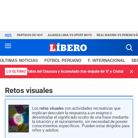
HOY:
PARTIDOS DE HOY
ALIANZA LIMA VS SPORT BOYS
REAL MADRID VS FERENCV
ÚLTIMAS NOTICIAS
FÚTBOL PERUANO
F. INTERNACIONAL
DE
LO ÚLTIMO
Tabla del Clausura y Acumulado tras empate de 'U' y Cristal
Retos visuales
Los
son actividades recreativas que
retos visuales
implican descubrir la respuesta a un enigma o
desentrañar el significado oculto de una frase mediante
la intuición y el razonamiento, sin necesidad de poseer
conocimientos específicos. Pueden estar dirigidos para
niños y adultos.