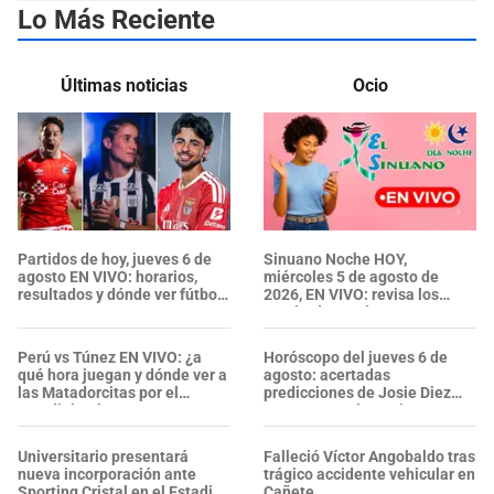
Lo Más Reciente
Últimas noticias
Ocio
Partidos de hoy, jueves 6 de
Sinuano Noche HOY,
agosto EN VIVO: horarios,
miércoles 5 de agosto de
resultados y dónde ver fútbol
2026, EN VIVO: revisa los
por TV
resultados y números
ganadores del último sorteo
Perú vs Túnez EN VIVO: ¿a
Horóscopo del jueves 6 de
qué hora juegan y dónde ver a
agosto: acertadas
las Matadorcitas por el
predicciones de Josie Diez
Mundial Sub-17?
Canseco según tu signo
Universitario presentará
Falleció Víctor Angobaldo tras
nueva incorporación ante
trágico accidente vehicular en
Sporting Cristal en el Estadio
Cañete