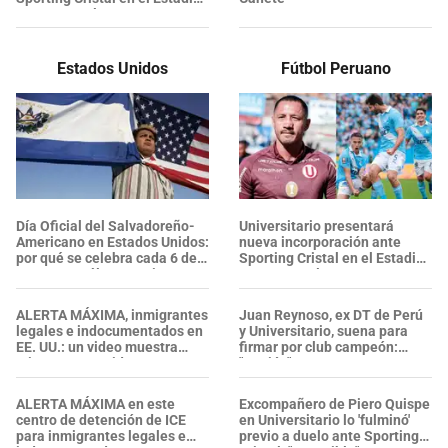
Monumental
Estados Unidos
Fútbol Peruano
Día Oficial del Salvadoreño-
Universitario presentará
Americano en Estados Unidos:
nueva incorporación ante
por qué se celebra cada 6 de
Sporting Cristal en el Estadio
agosto y cuál es su origen
Monumental
ALERTA MÁXIMA, inmigrantes
Juan Reynoso, ex DT de Perú
legales e indocumentados en
y Universitario, suena para
EE. UU.: un video muestra
firmar por club campeón:
criaturas parecidas a
"Opción"
GUSANOS en el AGUA
POTABLE de un centro del ICE
ALERTA MÁXIMA en este
Excompañero de Piero Quispe
centro de detención de ICE
en Universitario lo 'fulminó'
para inmigrantes legales e
previo a duelo ante Sporting