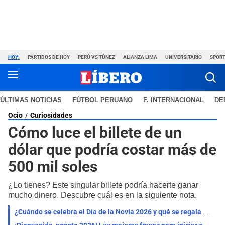
HOY:
PARTIDOS DE HOY
PERÚ VS TÚNEZ
ALIANZA LIMA
UNIVERSITARIO
SPORT
ÚLTIMAS NOTICIAS
FÚTBOL PERUANO
F. INTERNACIONAL
DE
Ocio
Curiosidades
Cómo luce el billete de un
dólar que podría costar más de
500 mil soles
¿Lo tienes? Este singular billete podría hacerte ganar
mucho dinero. Descubre cuál es en la siguiente nota.
¿Cuándo se celebra el Día de la Novia 2026 y qué se regala en esta fecha especial?