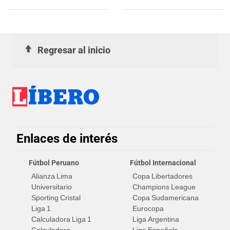
indocumentados en EE. UU.:
Cristal: "Imposible"
SALVADOREÑO falleció tras
sufrir una "emergencia
médica"
Regresar al inicio
Enlaces de interés
Fútbol Peruano
Fútbol Internacional
Alianza Lima
Copa Libertadores
Universitario
Champions League
Sporting Cristal
Copa Sudamericana
Liga 1
Eurocopa
Calculadora Liga 1
Liga Argentina
Calculadora
Liga Española