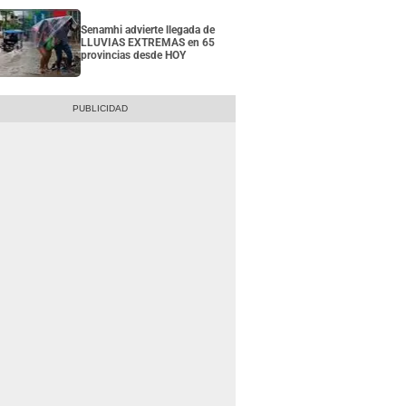
Senamhi advierte llegada de
LLUVIAS EXTREMAS en 65
provincias desde HOY