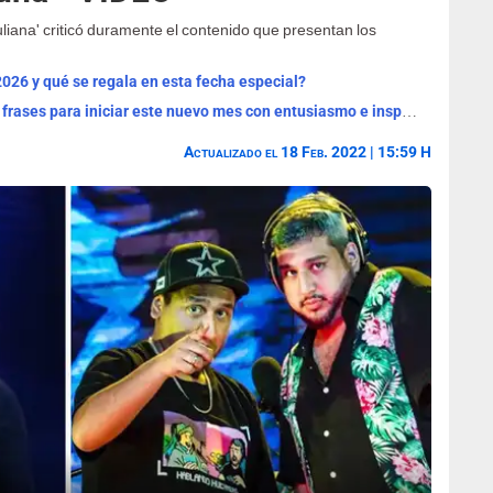
uliana' criticó duramente el contenido que presentan los
2026 y qué se regala en esta fecha especial?
¡Bienvenido, agosto 2026! Las mejores frases para iniciar este nuevo mes con entusiasmo e inspiración
Actualizado el 18 Feb. 2022 | 15:59 H