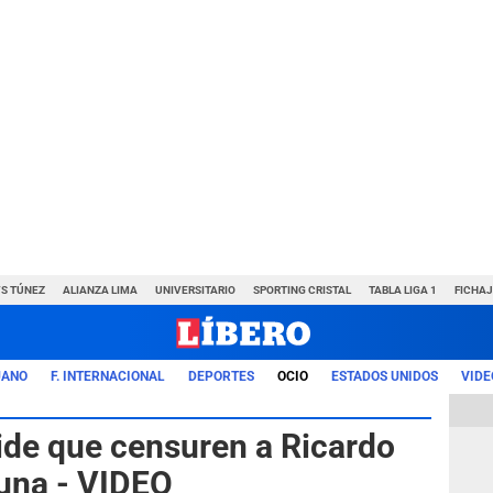
VS TÚNEZ
ALIANZA LIMA
UNIVERSITARIO
SPORTING CRISTAL
TABLA LIGA 1
FICHAJ
UANO
F. INTERNACIONAL
DEPORTES
OCIO
ESTADOS UNIDOS
VIDE
ide que censuren a Ricardo
una - VIDEO