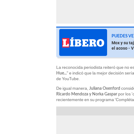
PUEDES VE
Mox y su ta
el acoso - 
La reconocida periodista reiteró que no e
" e indicó que la mejor decisión ser
Hue...
de YouTube.
De igual manera,
conside
Juliana Oxenford
por los 
Ricardo Mendoza y Norka Gaspar
recientemente en su programa 'Complétal