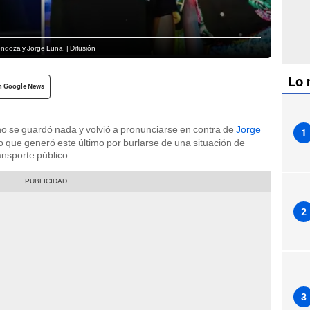
ndoza y Jorge Luna. | Difusión
Lo 
n Google News
o se guardó nada y volvió a pronunciarse en contra de
Jorge
1
o que generó este último por burlarse de una situación de
ansporte público.
2
3