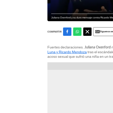
Juliana Oxenford y su duro mensaje contra Ricardo Me
Siguenos e
COMPARTIR
Fuertes declaraciones.
n
Juliana Oxenford
Luna y Ricardo Mendoza
tras el escándal
acoso sexual que sufrió una niña en un tr