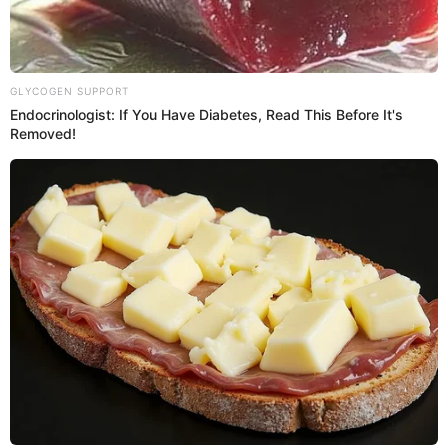
dura falta contra Robson
Matheus
El defensor chileno, Francisco Sierralta, vio la roja tras
derribar con dureza a Robson Matheus en el
Bolivia vs
Chile
. Dejó la cancha tras haber disputado solo 9
minutos.
Actualizado el 10 Jun.
ANGEL CURO
2025 | 16:31 H
Perú vs Ecuador EN VIVO HOY por Eliminatorias
2026: a qué hora juega, dónde ver y alineaciones
Uruguay vs Venezuela EN VIVO HOY por Eliminatorias
2026: pronóstico, hora y canal de transmisión