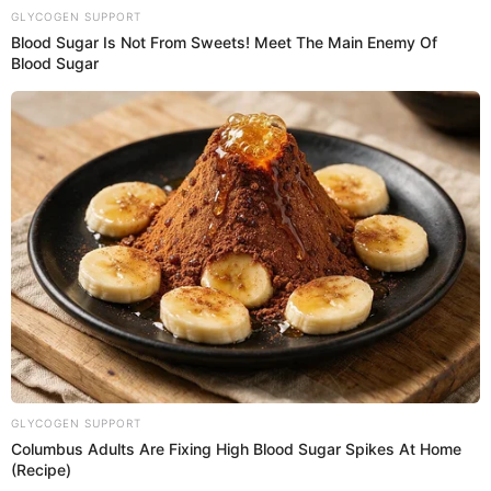
Bolivia vs. Chile EN VIVO GRATIS ONLINE:
transmisión del partido
¿No puede más? Ricardo Gareca y su impensada
reacción tras gol de Bolivia que elimina a Chile
¿Dónde mirar Bolivia vs. Chile EN VIVO GRATIS
ONLINE?
Te puede interesar
Ex Gremio elogió a Alianza Lima tras firmar
con la blanquiazul por todo el 2026:
1
"Proyecto"