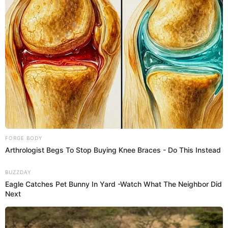
PUEDES VER:
Apostó sus últimos 5 soles de quincena y ganó
'jugoso' dinero con partidos de Champions
Si bien aún estamos en las llaves de octavos de final,
Real Madrid tendrá que batir al poderoso Liverpool
para
aspirar a la siguiente etapa del torneo. Los blancos son los
actuales campeones del magno certamen y este hincha
cree que el bicampeonato se dará en la presente
temporada.
Su muestra de fe lo dio a conocer en una casa de
apuestas, invirtiendo todo lo que había sumado en ahorros
a inicios de este año. Ahora, confía en la mística de Real