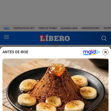
HOY:
PARTIDOS DE HOY
PERÚ VS TÚNEZ
ALIANZA LIMA
UNIVERSITARIO
SPORT
ÚLTIMAS NOTICIAS
FÚTBOL PERUANO
F. INTERNACIONAL
DE
ANTES DE IRSE
Apuestas
Hincha apuesta que Real
Madrid será campeón de
Champions y cobraría más de
13 mil soles
Confiando en sus poderes de vidente, un hincha apuesta
poco más de un sueldo mínimo a que Real Madrid será
campeón de Champions League. ¡Cobraría 13 mil soles!