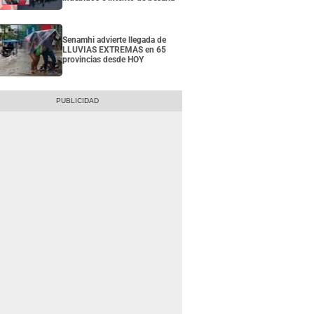
Senamhi advierte llegada de
LLUVIAS EXTREMAS en 65
provincias desde HOY