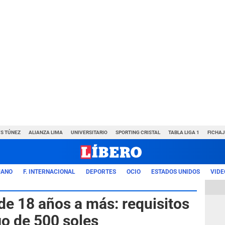
VS TÚNEZ
ALIANZA LIMA
UNIVERSITARIO
SPORTING CRISTAL
TABLA LIGA 1
FICHAJ
UANO
F. INTERNACIONAL
DEPORTES
OCIO
ESTADOS UNIDOS
VIDE
de 18 años a más: requisitos
go de 500 soles