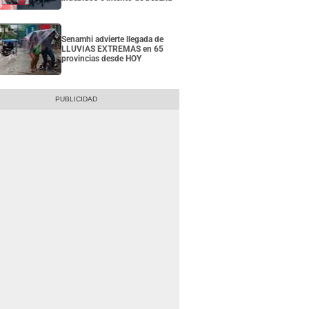
Senamhi advierte llegada de
LLUVIAS EXTREMAS en 65
provincias desde HOY