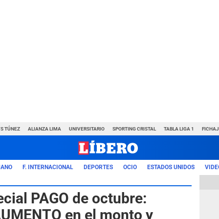
VS TÚNEZ
ALIANZA LIMA
UNIVERSITARIO
SPORTING CRISTAL
TABLA LIGA 1
FICHAJ
UANO
F. INTERNACIONAL
DEPORTES
OCIO
ESTADOS UNIDOS
VIDE
cial PAGO de octubre:
AUMENTO en el monto y