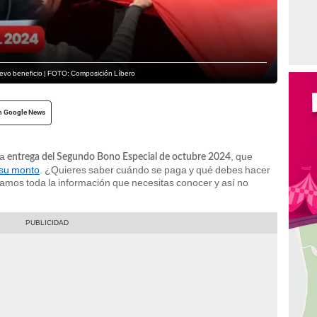
uevo beneficio | FOTO: Composición Líbero
n Google News
la
, que
entrega del Segundo Bono Especial de octubre 2024
su monto
. ¿Quieres saber cuándo se paga y qué debes hacer
damos toda la información que necesitas conocer y así no