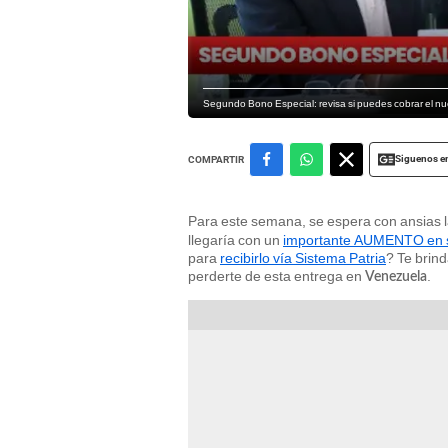
Segundo Bono Especial: revisa si puedes cobrar el n
Siguenos e
COMPARTIR
Para este semana, se espera con ansias 
llegaría con un
importante AUMENTO en 
para
recibirlo vía Sistema Patria
? Te brin
perderte de esta entrega en
.
Venezuela