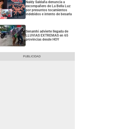
Naldy Saldaña denuncia a
excompañero de La Bella Luz
por presuntos tocamientos
indebidos e intento de besarla
Senamhi advierte llegada de
LLUVIAS EXTREMAS en 65
provincias desde HOY