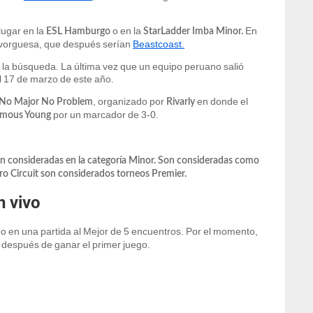
lugar en la
o en la
En
ESL Hamburgo
StarLadder Imba Minor.
nvorguesa, que después serían
Beastcoast.
 la búsqueda. La última vez que un equipo peruano salió
l 17 de marzo de este año.
, organizado por
en donde el
No Major No Problem
Rivarly
por un marcador de 3-0.
amous Young
on consideradas en la categoría Minor. Son consideradas como
ro Circuit son considerados torneos Premier.
n vivo
o en una partida al Mejor de 5 encuentros. Por el momento,
r después de ganar el primer juego.