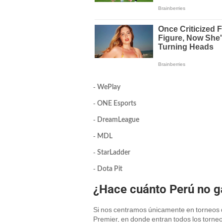
-
WePlay
-
ONE Esports
-
DreamLeague
-
MDL
-
StarLadder
-
Dota Pit
¿Hace cuánto Perú no ga
Si nos centramos únicamente en torneos 
Premier, en donde entran todos los torne