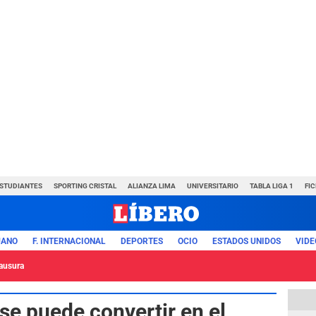
ESTUDIANTES
SPORTING CRISTAL
ALIANZA LIMA
UNIVERSITARIO
TABLA LIGA 1
FI
UANO
F. INTERNACIONAL
DEPORTES
OCIO
ESTADOS UNIDOS
VIDE
lausura
se puede convertir en el