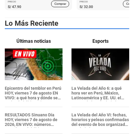
PRECIO
PRECIO
Comprar
Comp
S/
47.90
S/
32.00
Lo Más Reciente
Últimas noticias
Esports
Epicentro del temblor en Perú
La Velada del Año 6: a qué
HOY, viernes 7 de agosto EN
hora ver en Perú, México,
VIVO: a qué hora y dónde se
Latinoamérica y EE. UU. el
registró el último sismo,
evento de box de Ibai Llanos
según el IGP
RESULTADOS Sinuano Día
La Velada del Año VI: fechas,
HOY, viernes 7 de agosto de
horarios y peleas confirmadas
2026, EN VIVO: números
del evento de box organizado
ganadores del último sorteo y
por Ibai Llanos