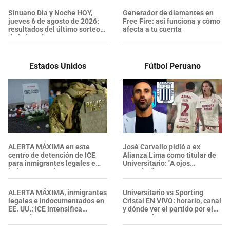
estadísticas
Sinuano Día y Noche HOY,
Generador de diamantes en
jueves 6 de agosto de 2026:
Free Fire: así funciona y cómo
resultados del último sorteo
afecta a tu cuenta
de la lotería
Estados Unidos
Fútbol Peruano
ALERTA MÁXIMA en este
José Carvallo pidió a ex
centro de detención de ICE
Alianza Lima como titular de
para inmigrantes legales e
Universitario: "A ojos
indocumentados en EE. UU.:
cerrados"
SALVADOREÑO falleció tras
sufrir una "emergencia
ALERTA MÁXIMA, inmigrantes
Universitario vs Sporting
médica"
legales e indocumentados en
Cristal EN VIVO: horario, canal
EE. UU.: ICE intensifica
y dónde ver el partido por el
operativos en aeropuertos y
Torneo Clausura 2026
arresta a NUMEROSOS