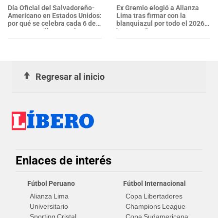
EXTRANJEROS en un solo día
Día Oficial del Salvadoreño-
Ex Gremio elogió a Alianza
Americano en Estados Unidos:
Lima tras firmar con la
por qué se celebra cada 6 de
blanquiazul por todo el 2026:
agosto y cuál es su origen
"Proyecto"
Regresar al inicio
Enlaces de interés
Fútbol Peruano
Fútbol Internacional
Alianza Lima
Copa Libertadores
Universitario
Champions League
Sporting Cristal
Copa Sudamericana