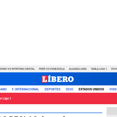
TARIO VS SPORTING CRISTAL
PERÚ VS VENEZUELA
ALIANZA LIMA
TABLA LIGA 1
FIC
UANO
F. INTERNACIONAL
DEPORTES
OCIO
ESTADOS UNIDOS
VIDE
or Liga 1