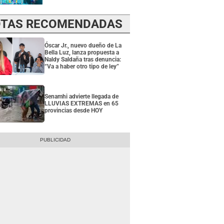
TAS RECOMENDADAS
Óscar Jr., nuevo dueño de La
Bella Luz, lanza propuesta a
Naldy Saldaña tras denuncia:
“Va a haber otro tipo de ley”
Senamhi advierte llegada de
LLUVIAS EXTREMAS en 65
provincias desde HOY