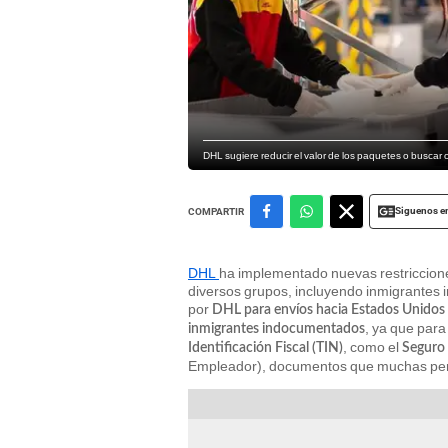
DHL sugiere reducir el valor de los paquetes o buscar o
Siguenos e
COMPARTIR
DHL
ha implementado nuevas restriccion
diversos grupos, incluyendo inmigrantes 
por
DHL para envíos hacia Estados Unidos
, ya que para
inmigrantes indocumentados
, como el
Identificación Fiscal (TIN)
Seguro 
Empleador), documentos que muchas perso