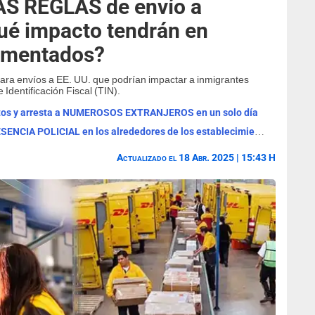
S REGLAS de envío a
ué impacto tendrán en
umentados?
ara envíos a EE. UU. que podrían impactar a inmigrantes
dentificación Fiscal (TIN).
ertos y arresta a NUMEROSOS EXTRANJEROS en un solo día
ALERTA con Walmart y Sam's Club: PRESENCIA POLICIAL en los alrededores de los establecimientos en esta zona
Actualizado el 18 Abr. 2025 | 15:43 H