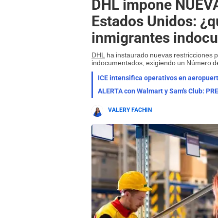
DHL impone NUEVA
Estados Unidos: ¿q
inmigrantes indoc
DHL
ha instaurado nuevas restricciones p
indocumentados, exigiendo un Número de I
ICE intensifica operativos en aeropu
VALERY FACHIN