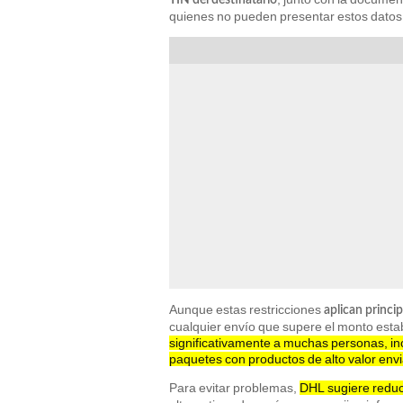
quienes no pueden presentar estos datos 
Aunque estas restricciones
aplican princi
cualquier envío que supere el monto estab
significativamente a muchas personas, in
paquetes con productos de alto valor env
Para evitar problemas,
DHL sugiere reduc