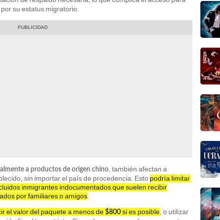
por su estatus migratorio.
, también afectan a
palmente a productos de origen chino
lecido, sin importar el país de procedencia. Esto
podría limitar
cluidos inmigrantes indocumentados que suelen recibir
iados por familiares o amigos
.
ir el valor del paquete a menos de
si es posible
, o utilizar
$800