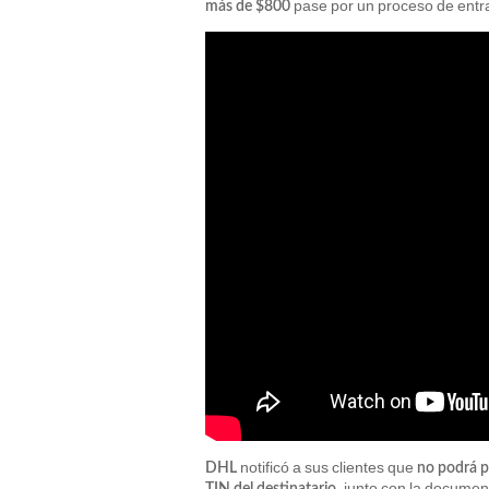
pase por un proceso de entrada
más de $800
notificó a sus clientes que
DHL
no podrá p
, junto con la documen
TIN del destinatario