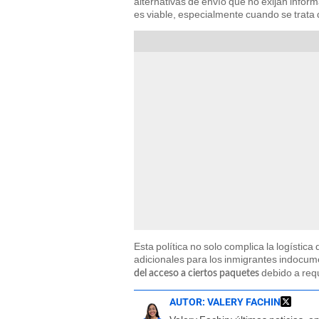
alternativas de envío que no exijan infor
es viable, especialmente cuando se trata d
Esta política no solo complica la logístic
adicionales para los inmigrantes indocu
debido a req
del acceso a ciertos paquetes
AUTOR:
VALERY FACHIN