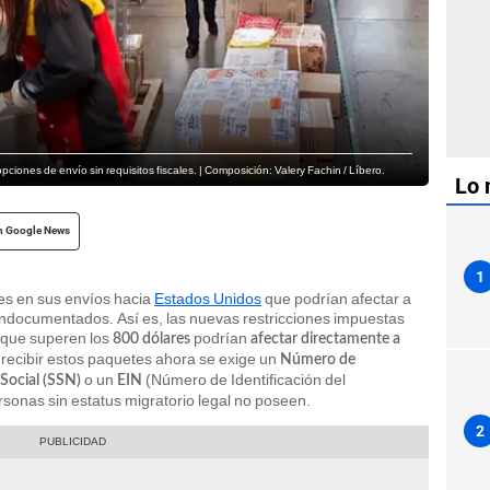
pciones de envío sin requisitos fiscales. | Composición: Valery Fachin / Líbero.
Lo 
n Google News
1
es en sus envíos hacia
Estados Unidos
que podrían afectar a
indocumentados. Así es, las nuevas restricciones impuestas
que superen los
podrían
800 dólares
afectar directamente a
 recibir estos paquetes ahora se exige un
Número de
o un
(Número de Identificación del
Social (SSN)
EIN
nas sin estatus migratorio legal no poseen.
2