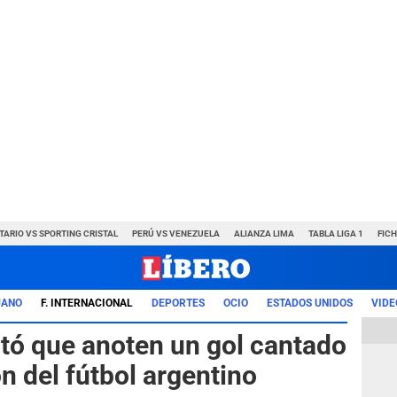
TARIO VS SPORTING CRISTAL
PERÚ VS VENEZUELA
ALIANZA LIMA
TABLA LIGA 1
FIC
UANO
F. INTERNACIONAL
DEPORTES
OCIO
ESTADOS UNIDOS
VIDE
vitó que anoten un gol cantado
ón del fútbol argentino