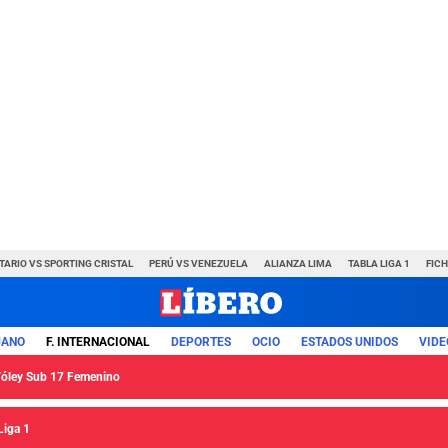
TARIO VS SPORTING CRISTAL
PERÚ VS VENEZUELA
ALIANZA LIMA
TABLA LIGA 1
FIC
UANO
F. INTERNACIONAL
DEPORTES
OCIO
ESTADOS UNIDOS
VIDE
 Vóley Sub 17 Femenino
Liga 1