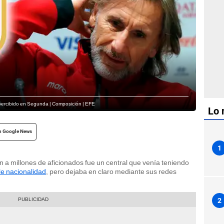
apercibido en Segunda | Composición | EFE
Lo 
n Google News
1
n a millones de aficionados fue un central que venía teniendo
le nacionalidad
, pero dejaba en claro mediante sus redes
2