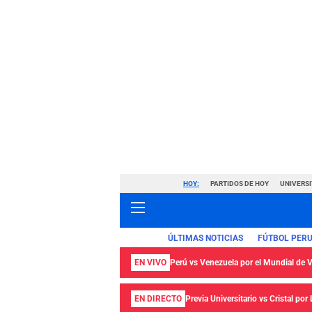
HOY:
PARTIDOS DE HOY
UNIVERSI
ÚLTIMAS NOTICIAS
FÚTBOL PER
EN VIVO
Perú vs Venezuela por el Mundial de
EN DIRECTO
Previa Universitario vs Cristal por 