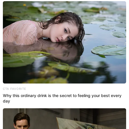
Deportes (107), ADN 40 (40)
¿A qué hora juega México vs. Jamaica
vía TV Azteca?
El partido entre
se juega hoy, domingo
México vs. Jamaica
26 de marzo, a partir de las 18:00 horas (19:00 horas de
Perú). De igual forma, te dejamos los horarios de este
duelo en los diferentes países: