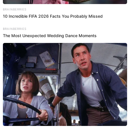
Dortmund vs. Bayern Múnich EN VIVO
por ESPN 5
Narración: Germán Sosa
Comentarios: Jorge Baravalle