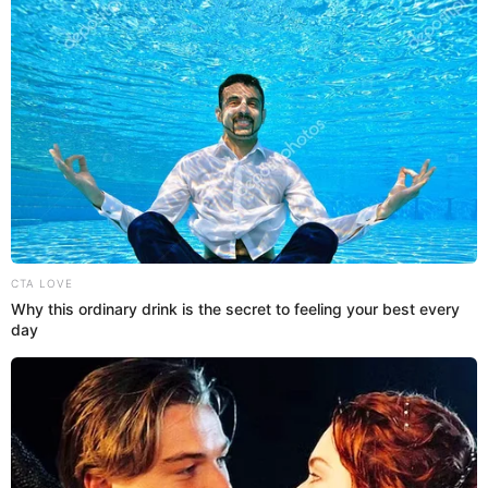
Colombia: ESPN 5 y Disney+
Ecuador: ESPN 5 y Disney+
Paraguay: ESPN 5 y Disney+
Uruguay: ESPN 5 y Disney+
Venezuela: ESPN 5 y Disney+
México: Sky Sports
Estados Unidos: ESPN Plus y ESPN App+
¿A qué hora juega Dortmund vs.
Bayern Múnich hoy?
Perú, Colombia y Ecuador: 12.30 horas
Bolivia y Venezuela: 13.30 horas
Argentina, Brasil, Chile, Paraguay y Uruguay: