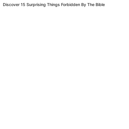
AUTOR:
ERICKSON ACUÑA
Egresado de la Universidad Jaime Bausate y Meza, con más de 8
años de experiencia en contenido digital. Interesado en temas
relacionados a los deportes y la música.
BAYERN MÚNICH
BORUSSIA DORTMUND
BUNDESLIGA
EN VIVO
Prefiero a Libero en Google