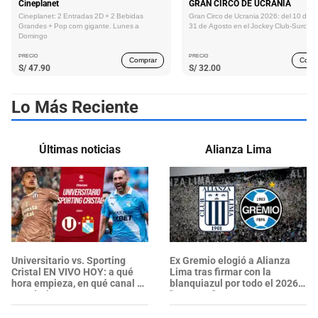
Cineplanet
GRAN CIRCO DE UCRANIA
Cineplanet: 2 Entradas 2D + 2 Bebidas
Gran Circo de Ucrania 2026: del 10 de Ju
Grandes + Pop corn gigante. Lunes a
31 de Agosto en el Jockey Club-Surco
Domingo
PRECIO
PRECIO
Comprar
Comp
S/
47.90
S/
32.00
Lo Más Reciente
Últimas noticias
Alianza Lima
Universitario vs. Sporting
Ex Gremio elogió a Alianza
Cristal EN VIVO HOY: a qué
Lima tras firmar con la
hora empieza, en qué canal y
blanquiazul por todo el 2026:
pronóstico
"Proyecto"