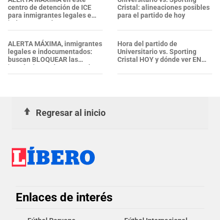
centro de detención de ICE
Cristal: alineaciones posibles
para inmigrantes legales e
para el partido de hoy
indocumentados en EE. UU.:
SALVADOREÑO falleció tras
sufrir una "emergencia
ALERTA MÁXIMA, inmigrantes
Hora del partido de
médica"
legales e indocumentados:
Universitario vs. Sporting
buscan BLOQUEAR las
Cristal HOY y dónde ver EN
instalaciones de ICE; revelan
VIVO
PLAN de acción de legislador
Regresar al inicio
Enlaces de interés