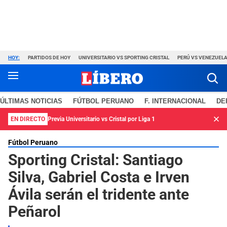
HOY:
PARTIDOS DE HOY
UNIVERSITARIO VS SPORTING CRISTAL
PERÚ VS VENEZUEL
ÚLTIMAS NOTICIAS
FÚTBOL PERUANO
F. INTERNACIONAL
DE
EN DIRECTO
Previa Universitario vs Cristal por Liga 1
Fútbol Peruano
Sporting Cristal: Santiago
Silva, Gabriel Costa e Irven
Ávila serán el tridente ante
Peñarol