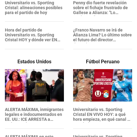
Universitario vs. Sporting
Penny dio fuerte revelación
Cristal: alineaciones posibles
sobre el fichaje frustrado de
para el partido de hoy
Gallese a Alianza: "Lo
metieron..."
Hora del partido de
¿Franco Navarro se irá de
Universitario vs. Sporting
Alianza Lima? Lo último sobre
Cristal HOY y dónde ver EN
el futuro del director
VIVO
deportivo
Estados Unidos
Fútbol Peruano
ALERTA MÁXIMA, inmigrantes
Universitario vs. Sporting
legales e indocumentados en
Cristal EN VIVO HOY: a qué
EE. UU.: ICE ARRESTA a
hora empieza, en qué canal y
embarazada en aeropuerto;
pronóstico
su prometido EXPONE
situación
ALERTA MÁXIMA en este
Universitario vs. Sporting