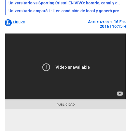
Universitario vs Sporting Cristal EN VIVO: horario, canal y dónde ver el partido por el Torneo Clausura
Universitario empató 1-1 en condición de local y generó preocupación en toda su hinchada
Actualizado el 16 Feb.
LÍBERO
2016 | 16:15 H
Santiago Silva y Gabriel Costa celebran el golazo del uruguayo ante Melgar.