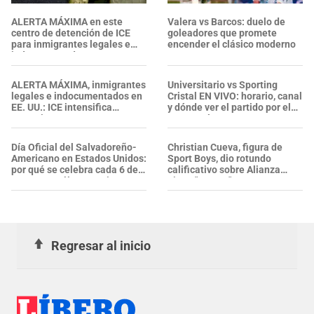
ALERTA MÁXIMA en este
Valera vs Barcos: duelo de
centro de detención de ICE
goleadores que promete
para inmigrantes legales e
encender el clásico moderno
indocumentados en EE. UU.:
SALVADOREÑO falleció tras
sufrir una "emergencia
ALERTA MÁXIMA, inmigrantes
Universitario vs Sporting
médica"
legales e indocumentados en
Cristal EN VIVO: horario, canal
EE. UU.: ICE intensifica
y dónde ver el partido por el
operativos en aeropuertos y
Torneo Clausura 2026
arresta a NUMEROSOS
EXTRANJEROS en un solo día
Día Oficial del Salvadoreño-
Christian Cueva, figura de
Americano en Estados Unidos:
Sport Boys, dio rotundo
por qué se celebra cada 6 de
calificativo sobre Alianza
agosto y cuál es su origen
Lima: "Es un..."
Regresar al inicio