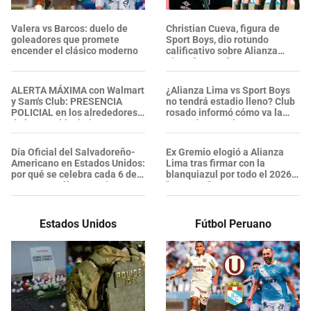
Valera vs Barcos: duelo de
Christian Cueva, figura de
goleadores que promete
Sport Boys, dio rotundo
encender el clásico moderno
calificativo sobre Alianza
Lima: "Es un..."
ALERTA MÁXIMA con Walmart
¿Alianza Lima vs Sport Boys
y Sam's Club: PRESENCIA
no tendrá estadio lleno? Club
POLICIAL en los alrededores
rosado informó cómo va la
de los establecimientos en
venta de entradas
esta zona, ¿se confirmaron
heridos?
Día Oficial del Salvadoreño-
Ex Gremio elogió a Alianza
Americano en Estados Unidos:
Lima tras firmar con la
por qué se celebra cada 6 de
blanquiazul por todo el 2026:
agosto y cuál es su origen
"Proyecto"
Estados Unidos
Fútbol Peruano