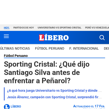
HOY:
PARTIDOS DE HOY
UNIVERSITARIO VS SPORTING CRISTAL
PERÚ VS VENEZUEL
ÚLTIMAS NOTICIAS
FÚTBOL PERUANO
F. INTERNACIONAL
DE
Fútbol Peruano
Sporting Cristal: ¿Qué dijo
Santiago Silva antes de
enfrentar a Peñarol?
¿A qué hora juega Universitario vs Sporting Cristal y dónde ver el clásico por el Torneo Clausura?
Jesús Álvarez, campeón con Sporting Cristal, sorprendió firmando por histórico club: "Experiencia"
Actualizado el 17 Feb.
LÍBERO