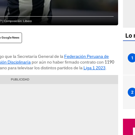
s? | Composición: Libero
Lo 
n Google News
go que la Secretaría General de la
Federación Peruana de
1
ión Disciplinaría
por aún no haber firmado contrato con
1190
no para televisar los distintos partidos de la
Liga 1 2023
.
2