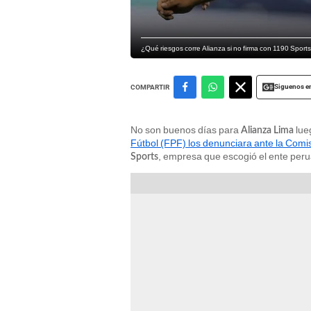
¿Qué riesgos corre Alianza si no firma con 1190 Sport
Siguenos e
COMPARTIR
No son buenos días para
lue
Alianza Lima
Fútbol (FPF) los denunciara ante la Comis
, empresa que escogió el ente perua
Sports