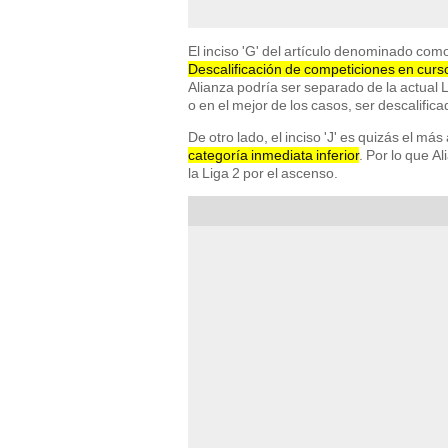
El inciso 'G' del artículo denominado como
Descalificación de competiciones en curs
Alianza podría ser separado de la actual
o en el mejor de los casos, ser descalific
De otro lado, el inciso 'J' es quizás el m
categoría inmediata inferior
. Por lo que A
la Liga 2 por el ascenso.