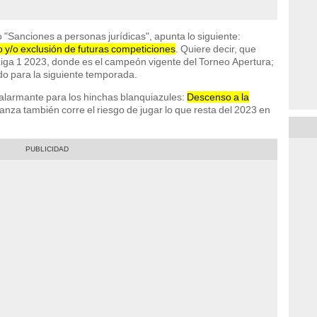
 "Sanciones a personas jurídicas", apunta lo siguiente:
o y/o exclusión de futuras competiciones
. Quiere decir, que
 Liga 1 2023, donde es el campeón vigente del Torneo Apertura;
ado para la siguiente temporada.
ás alarmante para los hinchas blanquiazules:
Descenso a la
lianza también corre el riesgo de jugar lo que resta del 2023 en