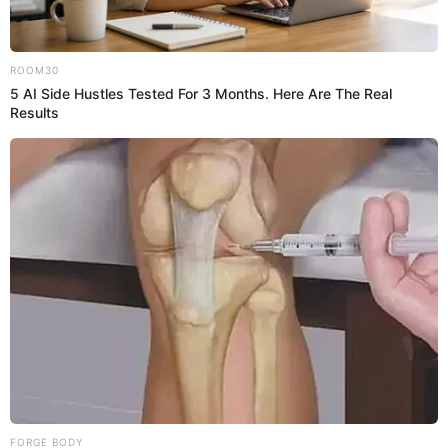
Sin embargo,
no se trata de Lucas Cano, sino que la
que estará
incorporación es el sponsor de Caja Huancayo
plasmado en el medio de la nueva camiseta de
Alianza
Lima
para toda la temporada 2025. Esta será una enorme
ayuda desde lo económico para seguir realizando
contrataciones y todo tema en el que se necesite dinero.