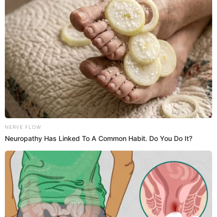
momento,
Alianza Lima
podrá contar con una
. Recordemos que
incorporación procedente de Huancayo
el interés de los victorianos en el delantero
,
Lucas Cano
que precisamente juega en la 'Ciudad Incontrastable',
viene haciéndose cada vez más fuerte. ¿Ya firmó?