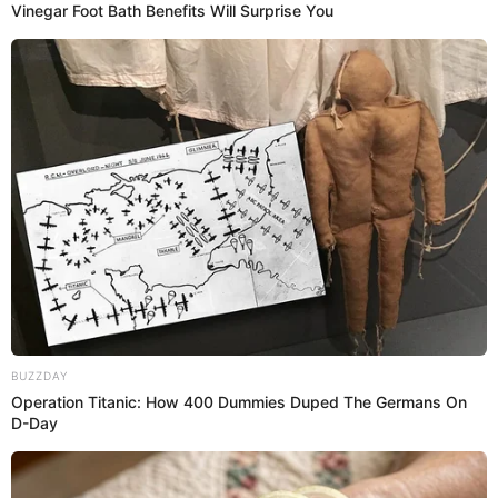
PUEDES VER:
¡Puso la firma! Alianza oficializó a su flamante
volante de Brasil: "Por toda la temporada 2025"
Como muchos sabrán,
los blanquiazules deben armarse
de la mejor manera
para la campaña entrante debido a
que no solo disputarán el fútbol peruano con el firme
objetivo de salir campeones, sino que también jugarán la
Copa Libertadores desde la Fase 1 y tendrán que
esforzarse al máximo para llegar hasta la etapa de grupos
y seguir luchando por hacer historia.
Por ello, ahora el periodista Gerson Cuba informó que, si
todo marcha bien y no hay un percance de último