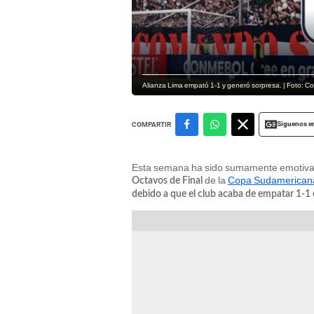
Alianza Lima empató 1-1 y generó sorpresa. | Foto: C
Siguenos e
COMPARTIR
Esta semana ha sido sumamente emotiva 
de la
Copa Sudamerican
Octavos de Final
debido a que el club acaba de empatar 1-