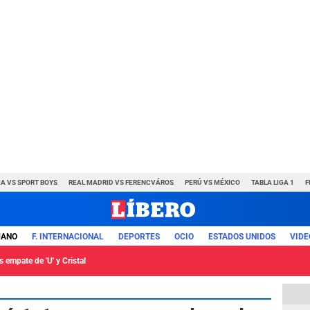
A VS SPORT BOYS
REAL MADRID VS FERENCVÁROS
PERÚ VS MÉXICO
TABLA LIGA 1
F
UANO
F. INTERNACIONAL
DEPORTES
OCIO
ESTADOS UNIDOS
VIDE
 empate de 'U' y Cristal