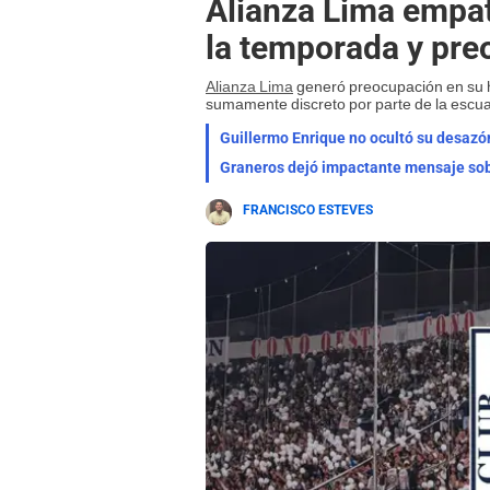
Alianza Lima empa
la temporada y pre
Alianza Lima
generó preocupación en su h
sumamente discreto por parte de la escua
Guillermo Enrique no ocultó su desazón
Graneros dejó impactante mensaje sobr
FRANCISCO ESTEVES