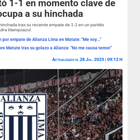
tó 1-1 en momento clave de
ocupa a su hinchada
inchada tras su reciente empate de 1-1 en un partido
dra blanquiazul.
 por empate de Alianza Lima en Matute: "Me voy..."
e Matute tras su golazo a Alianza: "No me causa temor"
Actualizado el 28 Jul. 2025 | 09:12 H