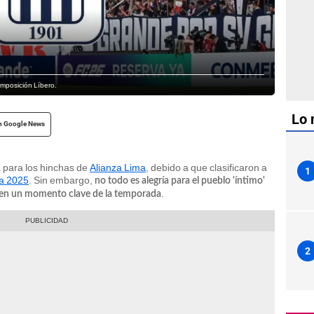
omposición Líbero.
Lo 
n Google News
para los hinchas de
Alianza Lima
, debido a que clasificaron a
1
a 2025
. Sin embargo,
no todo es alegría para el pueblo 'íntimo'
.
1 en un momento clave de la temporada
2