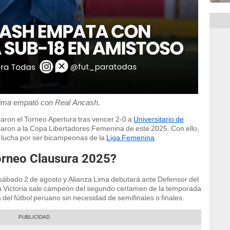
Lima empató con Real Ancash.
aron el Torneo Apertura tras vencer 2-0 a
Universitario de
ficaron a la Copa Libertadores Femenina de este 2025. Con ello,
a lucha por ser bicampeonas de la
Liga Femenina
.
orneo Clausura 2025?
sábado 2 de agosto y Alianza Lima debutará ante Defensor del
 La Victoria sale campeón del segundo certamen de la temporada
l fútbol peruano sin necesidad de semifinales o finales.