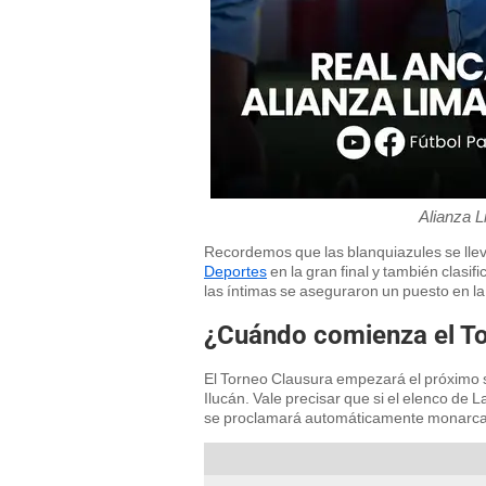
Alianza 
Recordemos que las blanquiazules se llev
Deportes
en la gran final y también clasi
las íntimas se aseguraron un puesto en l
¿Cuándo comienza el T
El Torneo Clausura empezará el próximo 
Ilucán. Vale precisar que si el elenco de
se proclamará automáticamente monarca de