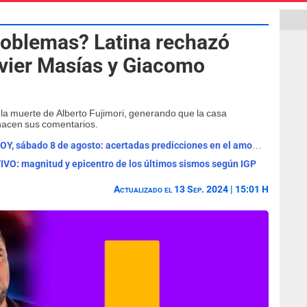
problemas? Latina rechazó
avier Masías y Giacomo
 la muerte de Alberto Fujimori, generando que la casa
hacen sus comentarios.
Horóscopo de Josie Diez Canseco de HOY, sábado 8 de agosto: acertadas predicciones en el amor, salud y dinero
IVO: magnitud y epicentro de los últimos sismos según IGP
Actualizado el 13 Sep. 2024 | 15:01 H