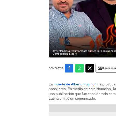
Javier Masías presuntamente publicó tiut por muerte d
Composición: Líbero
Siguenos e
COMPARTIR
La
muerte de Alberto Fujimori
ha provocad
opositores. En medio de esta situación,
Ja
una publicación que fue considerada como u
Latina emitió un comunicado.