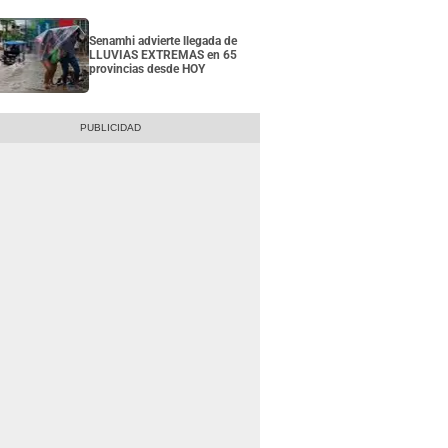
Senamhi advierte llegada de
LLUVIAS EXTREMAS en 65
provincias desde HOY