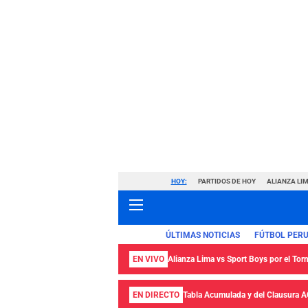
HOY:
PARTIDOS DE HOY
ALIANZA LIM
ÚLTIMAS NOTICIAS
FÚTBOL PER
EN VIVO
Alianza Lima vs Sport Boys por el Tor
EN DIRECTO
Tabla Acumulada y del Clausura