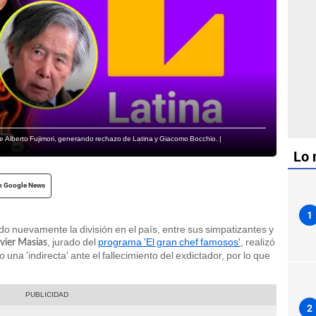
e Alberto Fujimori, generando rechazo de Latina y Giacomo Bocchio. |
Lo 
n Google News
1
o nuevamente la división en el país, entre sus simpatizantes y
, jurado del
programa 'El gran chef famosos'
, realizó
vier Masías
na 'indirecta' ante el fallecimiento del exdictador, por lo que
2