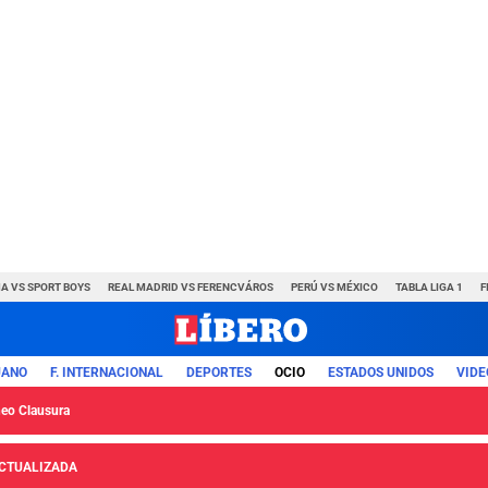
A VS SPORT BOYS
REAL MADRID VS FERENCVÁROS
PERÚ VS MÉXICO
TABLA LIGA 1
F
UANO
F. INTERNACIONAL
DEPORTES
OCIO
ESTADOS UNIDOS
VIDE
neo Clausura
 ACTUALIZADA