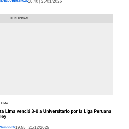
ilfredo Inostroza
18:40 | 25/01/2026
 Lima
za Lima venció 3-0 a Universitario por la Liga Peruana
ley
ngel Curo
19:55 | 21/12/2025