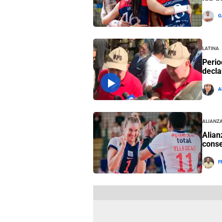
G
Latina
Perio
decla
A
Alianza
Alian
conse
F