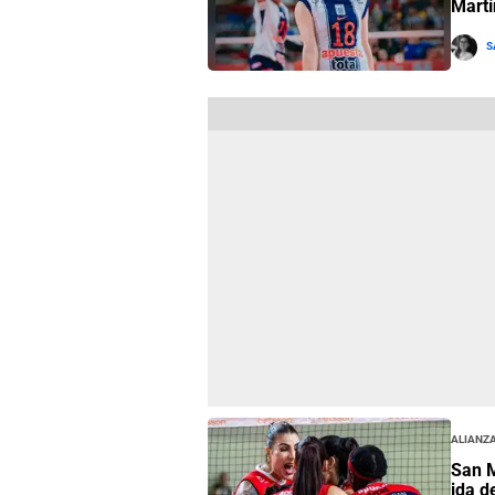
Martí
S
Alianza
San M
ida d