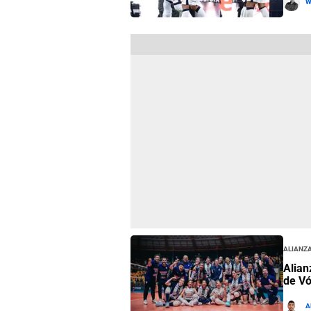
W
Alianza
Alian
de Vó
A