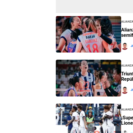
Alianza
Alian
semif
J
Alianza
Triun
Repúb
J
Alianza
¡Supe
Lione