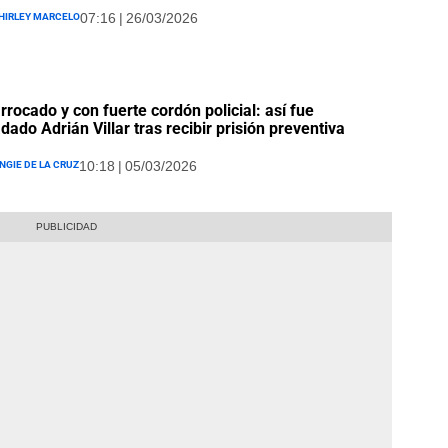
hirley Marcelo
07:16 | 26/03/2026
rocado y con fuerte cordón policial: así fue
adado Adrián Villar tras recibir prisión preventiva
ngie De La Cruz
10:18 | 05/03/2026