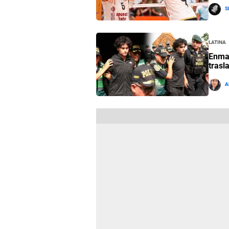
S
Latina
Enmar
trasl
A