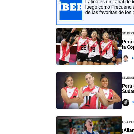
Latina es un canal de 
luego como Frecuencia
de las favoritas de los
Selecc
Perú 
la C
A
Selecc
Perú 
Suda
S
Liga Pe
¡Alia