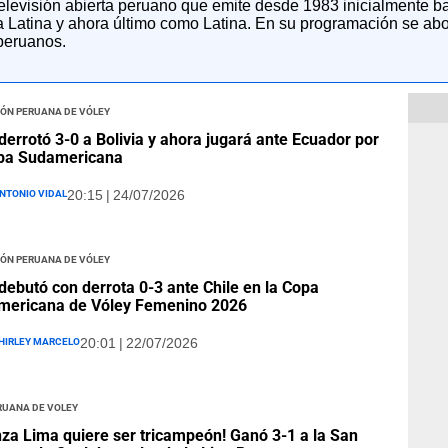
televisión abierta peruano que emite desde 1983 inicialmente b
 Latina y ahora último como Latina. En su programación se ab
 peruanos.
ión Peruana de Vóley
derrotó 3-0 a Bolivia y ahora jugará ante Ecuador por
opa Sudamericana
ntonio Vidal
20:15 | 24/07/2026
ión Peruana de Vóley
debutó con derrota 0-3 ante Chile en la Copa
mericana de Vóley Femenino 2026
hirley Marcelo
20:01 | 22/07/2026
ruana de Voley
nza Lima quiere ser tricampeón! Ganó 3-1 a la San