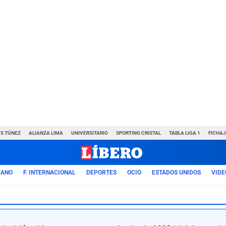
VS TÚNEZ
ALIANZA LIMA
UNIVERSITARIO
SPORTING CRISTAL
TABLA LIGA 1
FICHAJ
UANO
F. INTERNACIONAL
DEPORTES
OCIO
ESTADOS UNIDOS
VIDE