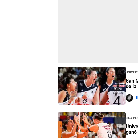
Univers
San M
de la
S
Liga Pe
Unive
ganó 