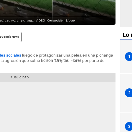
ea' a su rival en pichanga - VIDEO | Composición: Líbero
Lo 
n Google News
des sociales
luego de protagonizar una pelea en una pichanga
1
la agresión que sufrió
por parte de
Edison 'Orejitas' Flores
2
3