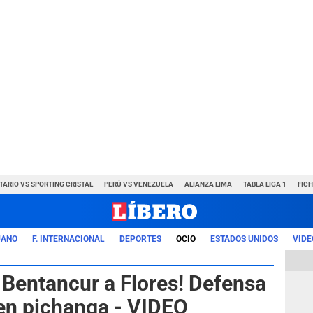
TARIO VS SPORTING CRISTAL
PERÚ VS VENEZUELA
ALIANZA LIMA
TABLA LIGA 1
FIC
UANO
F. INTERNACIONAL
DEPORTES
OCIO
ESTADOS UNIDOS
VIDE
 Bentancur a Flores! Defensa
l en pichanga - VIDEO