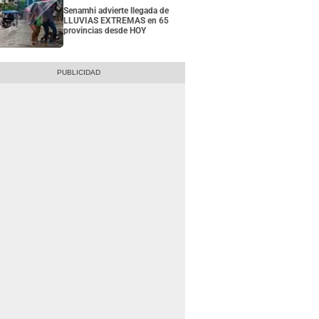
Senamhi advierte llegada de
LLUVIAS EXTREMAS en 65
provincias desde HOY