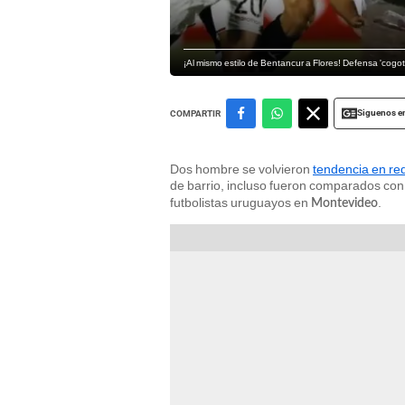
¡Al mismo estilo de Bentancur a Flores! Defensa 'cogot
Siguenos e
COMPARTIR
Dos hombre se volvieron
tendencia en re
de barrio, incluso fueron comparados con 
futbolistas uruguayos en
.
Montevideo